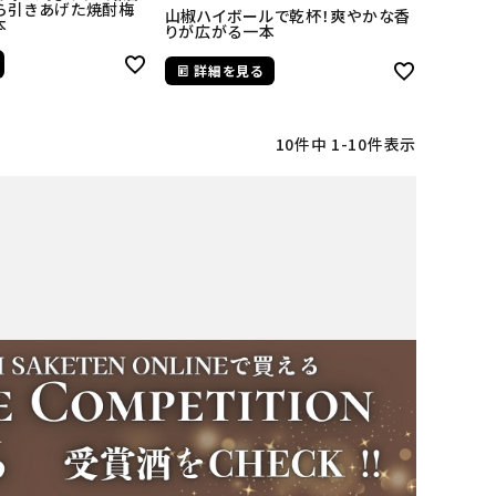
から引きあげた焼酎梅
山椒ハイボールで乾杯！爽やかな香
本
りが広がる一本
詳細を見る
10
件中
1
-
10
件表示