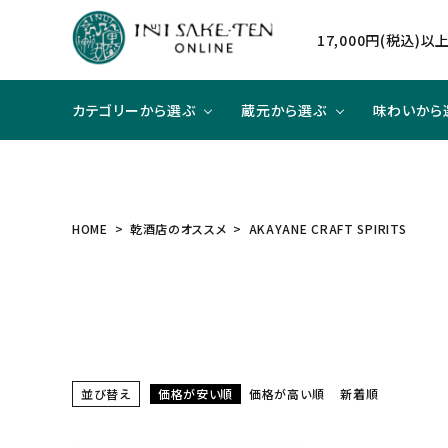
17,000円(税込)
カテゴリーから選ぶ
蔵元から選ぶ
味わいから
日本酒
日本酒
辛口×ジューシー
贈り物に
北海道
焼酎
焼酎
甘口×
大切な
東北
HOME
乾酒店のオススメ
AKAYANE CRAFT SPIRITS
和リキュール
和リキュール
甘口×すっきり
洋食と合わせて
近畿
ワイン
ワイン
旨口×
中華と
中国
ハイクラスのお酒
並び替え
価格が安い順
価格が高い順
新着順