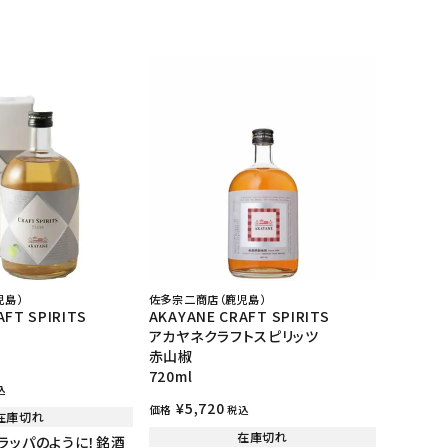
児島）
佐多宗二商店（鹿児島）
AFT SPIRITS
AKAYANE CRAFT SPIRITS
アカヤネクラフトスピリッツ
赤山椒
720ml
込
¥
5,720
価格
税込
在庫切れ
在庫切れ
ラッパのように！銘酒