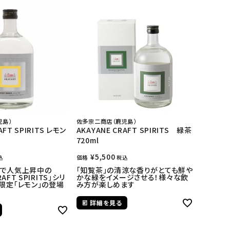
児島）
佐多宗二商店（鹿児島）
AFT SPIRITS レモン
AKAYANE CRAFT SPIRITS 緑茶
720ml
¥
5,500
価格
込
税込
ツで人気上昇中の
「知覧茶」の清涼な香りがとても鮮や
RAFT SPIRITS」シリ
かな緑をイメージさせる！様々な飲
限定「レモン」の登場
み方が楽しめます
詳細を見る