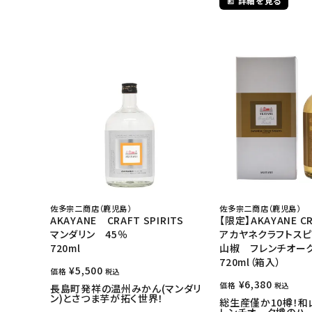
詳細を見る
佐多宗二商店（鹿児島）
佐多宗二商店（鹿児島）
AKAYANE CRAFT SPIRITS
【限定】AKAYANE CR
マンダリン 45％
アカヤネクラフトスピ
720ml
山椒 フレンチオー
720ml（箱入）
¥
5,500
価格
税込
¥
6,380
価格
税込
長島町発祥の温州みかん(マンダリ
ン)とさつま芋が拓く世界！
総生産僅か10樽！