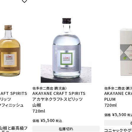
佐多宗二商店（鹿児島）
佐多宗二商店（鹿
AFT SPIRITS
AKAYANE CRAFT SPIRITS
AKAYANE CR
リッツ
アカヤネクラフトスピリッツ
PLUM
クフィニッシュ
山椒
720ml
720ml
¥
5,500
価格
税
¥
5,500
価格
税込
和山椒と最高級フ
在庫切れ
コニャックやグ