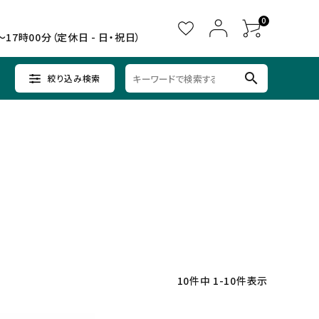
0
～17時00分（定休日 - 日・祝日）
search
絞り込み検索
ウイスキー
ウイスキー
辛口×すっきり
女子会に
中部
クラフトビールセット
ノンアルコール
九州
10
件中
1
-
10
件表示