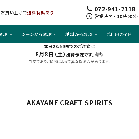
072-941-2118
call
以上お買い上げで
送料特典あり
schedule
営業時間 - 10時00分
選ぶ
シーンから選ぶ
地域から選ぶ
ご利用ガイド
本日23:59までのご注文は
8月8日（土）
出荷予定です。
ジューシー
方と
スピリッツ
スピリッツ
旨口×ジューシー
晩酌酒として
関東
目安であり、状況によって異なる場合があります。
すっきり
合わせて
ノンアルコール
クラフトビールセット
四国
AKAYANE CRAFT SPIRITS