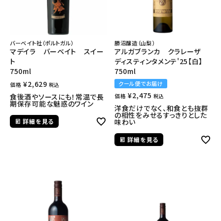
バーベイト社（ポルトガル）
勝沼醸造（山梨）
マデイラ バーベイト スイー
アルガブランカ クラレーザ
ト
ディスティンタメンテ'25【白】
750ml
750ml
¥
2,629
クール便でお届け
価格
税込
¥
2,475
食後酒やソースにも！常温で長
価格
税込
期保存可能な魅惑のワイン
洋食だけでなく、和食とも抜群
の相性をみせるすっきりとした
詳細を見る
味わい
詳細を見る