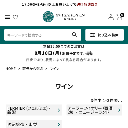
17,000円(税込)以上お買い上げで
送料特典あり
0
menu
search
絞り込み検索
本日23:59までのご注文は
8月10日（月）
出荷予定です。
目安であり、状況によって異なる場合があります。
HOME
蔵元から選ぶ
ワイン
ワイン
3
件中
1
-
3
件表示
FERMIER (フェルミエ) ・
アーラーワイナリー（西酒
新潟
造） ・ ニュージーランド
勝沼醸造 ・ 山梨