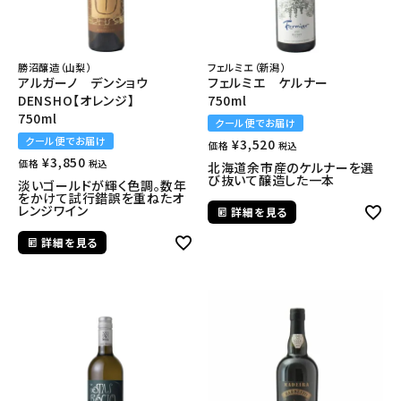
勝沼醸造（山梨）
フェルミエ（新潟）
アルガーノ デンショウ
フェルミエ ケルナー
DENSHO【オレンジ】
750ml
750ml
クール便でお届け
クール便でお届け
¥
3,520
価格
税込
¥
3,850
価格
税込
北海道余市産のケルナーを選
び抜いて醸造した一本
淡いゴールドが輝く色調。数年
をかけて試行錯誤を重ねたオ
レンジワイン
詳細を見る
詳細を見る