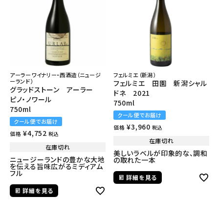
アーラーワイナリー・西酒造（ニュージ
フェルミエ（新潟）
ーランド）
フェルミエ 田園 新潟シャル
グラッドストーン アーラー
ドネ 2021
ピノ・ノワール
750ml
750ml
クール便でお届け
クール便でお届け
¥
3,960
価格
税込
¥
4,752
価格
税込
在庫切れ
在庫切れ
美しいラベルが印象的な、調和
ニュージーランドの豊かな大地
の取れた一本
を伝える旨味広がるミディアム
フル
詳細を見る
詳細を見る