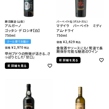
勝沼醸造（山梨）
バーベイト社（ポルトガル）
アルガーノ
マデイラ バーベイト ミディ
ゴッタシ デ ロシオ【白】
アム・ドライ
750ml
750ml
¥
2,629
クール便でお届け
価格
税込
¥
2,970
価格
食後酒やソースにも！常温で長
税込
期保存可能な魅惑のワイン
甲州ブドウの特徴が活きる、さ
っぱりとした「甘口」
詳細を見る
詳細を見る