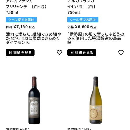
アルガブランカ
アルガブランカ
ブリリャンテ 【白・泡】
イセハラ 【白】
750ml
750ml
クール便でお届け
クール便でお届け
¥
7,150
¥
6,600
価格
価格
税込
税込
活力に満ちた、繊細できめ細や
「伊勢原」の畑で育ったぶどうの
かな泡。まさに燦然ときらめく
みを使用した勝沼醸造の最高
ダイヤモンド。
峰
詳細を見る
詳細を見る
勝沼醸造（山梨）
勝沼醸造（山梨）