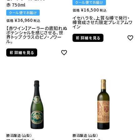
クール便でお届け
赤 750ml
¥
16,500
価格
税込
クール便でお届け
イセハラを、上質な樽で発行・
¥
36,960
価格
税込
樽育成させた限定プレミアムワ
イン
【赤ワイン】アーラーの底知れぬ
ポテンシャルを感じさせる、世
界トップクラスのピノ・ノワー
詳細を見る
ル。
詳細を見る
勝沼醸造（山梨）
勝沼醸造（山梨）