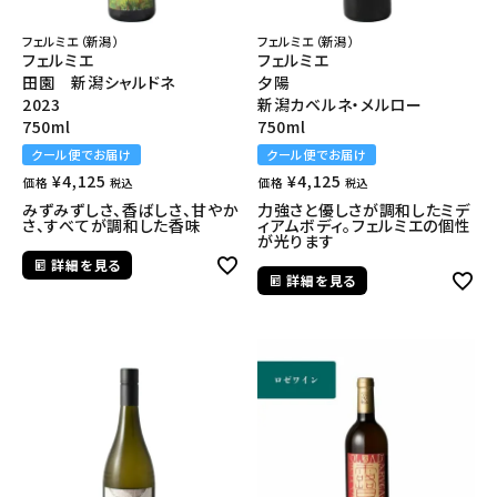
フェルミエ（新潟）
フェルミエ（新潟）
フェルミエ
フェルミエ
田園 新潟シャルドネ
夕陽
2023
新潟カベルネ・メルロー
750ml
750ml
クール便でお届け
クール便でお届け
¥
4,125
¥
4,125
価格
価格
税込
税込
みずみずしさ、香ばしさ、甘やか
力強さと優しさが調和したミデ
さ、すべてが調和した香味
ィアムボディ。フェルミエの個性
が光ります
詳細を見る
詳細を見る