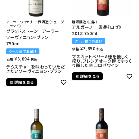
アーラーワイナリー・西酒造（ニュージ
勝沼醸造（山梨）
ーランド）
アルガーノ 露是《ロゼ》
グラッドストーン アーラー
2018 750ml
ソーヴィニョン・ブラン
クール便でお届け
750ml
¥
3,850
価格
税込
クール便でお届け
マスカットベリーA種を優しく
¥
3,894
価格
税込
搾り、フレンチオーク樽でゆっく
り醸した辛口ロゼワイン
テクスチャーを味わっていただ
きたいソーヴィニヨン・ブラン
詳細を見る
詳細を見る