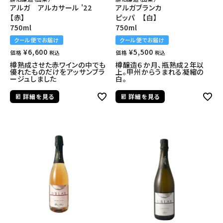
アルガ アルカサール '22
アルガブランカ
【赤】
ピッパ 【白】
750ml
750ml
クール便でお届け
クール便でお届け
¥
6,600
¥
5,500
価格
価格
税込
税込
樽熟成させた赤ワインの中でも
樽醸造６か月、瓶熟成２年以
優れたものだけをアッサンブラ
上。甲州からうまれる凝縮の
ージュしました
白。
詳細を見る
詳細を見る