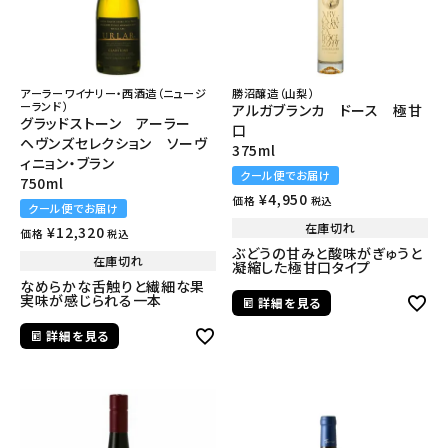
アーラーワイナリー・西酒造（ニュージ
勝沼醸造（山梨）
ーランド）
アルガブランカ ドース 極甘
グラッドストーン アーラー
口
ヘヴンズセレクション ソーヴ
375ml
ィニョン・ブラン
クール便でお届け
750ml
¥
4,950
価格
税込
クール便でお届け
在庫切れ
¥
12,320
価格
税込
ぶどうの甘みと酸味がぎゅうと
在庫切れ
凝縮した極甘口タイプ
なめらかな舌触りと繊細な果
実味が感じられる一本
詳細を見る
詳細を見る