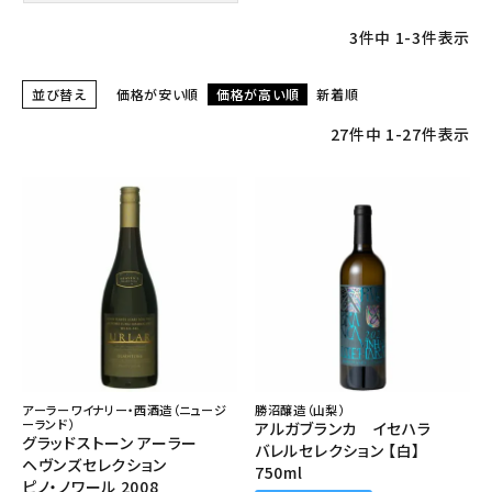
3
件中
1
-
3
件表示
並び替え
価格が安い順
価格が高い順
新着順
27
件中
1
-
27
件表示
アーラーワイナリー・西酒造（ニュージ
勝沼醸造（山梨）
ーランド）
アルガブランカ イセハラ
グラッドストーン アーラー
バレルセレクション 【白】
ヘヴンズセレクション
750ml
ピノ・ノワール 2008