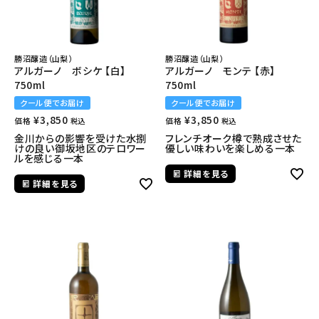
勝沼醸造（山梨）
勝沼醸造（山梨）
アルガーノ ボシケ 【白】
アルガーノ モンテ 【赤】
750ml
750ml
クール便でお届け
クール便でお届け
¥
3,850
¥
3,850
価格
価格
税込
税込
金川からの影響を受けた水捌
フレンチオーク樽で熟成させた
けの良い御坂地区のテロワー
優しい味わいを楽しめる一本
ルを感じる一本
詳細を見る
詳細を見る