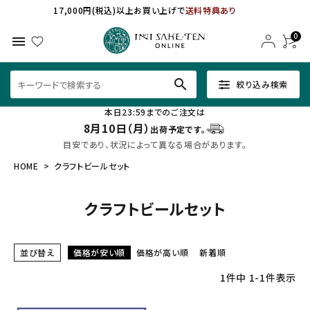
17,000円(税込)以上お買い上げで
送料特典あり
0
menu
search
絞り込み検索
本日23:59までのご注文は
8月10日（月）
出荷予定です。
目安であり、状況によって異なる場合があります。
HOME
クラフトビールセット
クラフトビールセット
並び替え
価格が安い順
価格が高い順
新着順
1
件中
1
-
1
件表示