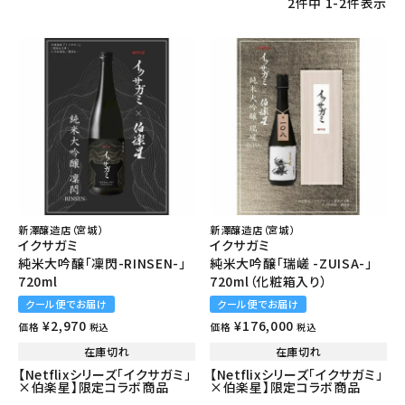
2
件中
1
-
2
件表示
新澤醸造店（宮城）
新澤醸造店（宮城）
イクサガミ
イクサガミ
純米大吟醸「凜閃-RINSEN-」
純米大吟醸「瑞嵯 -ZUISA-」
720ml
720ml（化粧箱入り）
クール便でお届け
クール便でお届け
¥
2,970
¥
176,000
価格
価格
税込
税込
在庫切れ
在庫切れ
【Netflixシリーズ「イクサガミ」
【Netflixシリーズ「イクサガミ」
×伯楽星】限定コラボ商品
×伯楽星】限定コラボ商品