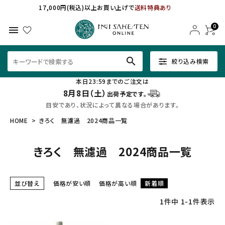
17,000円(税込)以上お買い上げで
送料特典あり
0
menu
search
絞り込み検索
本日23:59までのご注文は
8月8日（土）
出荷予定です。
目安であり、状況によって異なる場合があります。
HOME
きろく 無濾過 2024商品一覧
きろく 無濾過 2024商品一覧
並び替え
価格が安い順
価格が高い順
新着順
1
件中
1
-
1
件表示