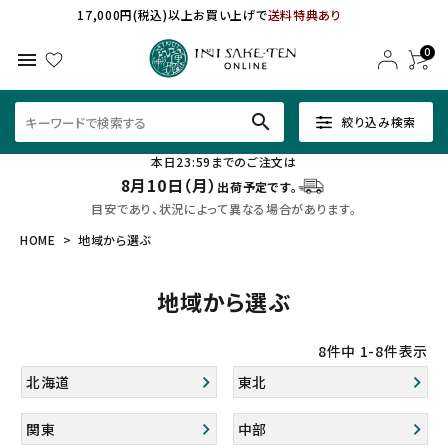
17,000円(税込)以上お買い上げで
送料特典あり
0
menu
search
絞り込み検索
本日23:59までのご注文は
8月10日（月）
出荷予定です。
目安であり、状況によって異なる場合があります。
HOME
地域から選ぶ
地域から選ぶ
8
件中
1
-
8
件表示
北海道
東北
関東
中部