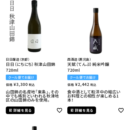
日日醸造（京都）
西酒造（鹿児島）
日日（にちにち）秋津山田錦
天賦（てんぶ）純米吟醸
720ml
720ml
クール便でお届け
クール便でお届け
¥
3,300
¥
2,442
価格
価格
税込
税込
山田錦の名産地「東条」、その
食中酒として和洋中の幅広い
中でも格別といわれる秋津地
お料理との相性が楽しめる1
区の山田錦のみを使用。
本！
詳細を見る
詳細を見る