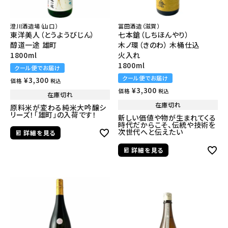
澄川酒造場（山口）
冨田酒造（滋賀）
東洋美人（とうようびじん）
七本鎗（しちほんやり）
醇道一途 雄町
木ノ環（きのわ） 木桶仕込
1800ml
火入れ
1800ml
クール便でお届け
クール便でお届け
¥
3,300
価格
税込
¥
3,300
価格
税込
在庫切れ
在庫切れ
原料米が変わる純米大吟醸シ
リーズ！「雄町」の入荷です！
新しい価値や物が生まれてくる
時代だからこそ、伝統や技術を
次世代へと伝えたい
詳細を見る
詳細を見る