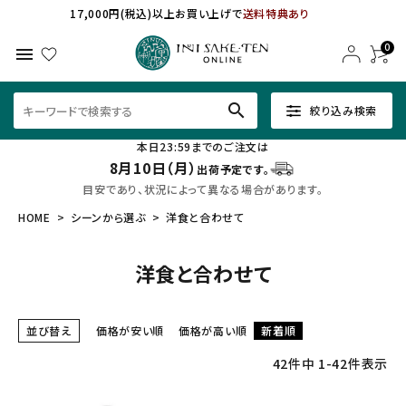
17,000円(税込)以上お買い上げで
送料特典あり
0
menu
search
絞り込み検索
本日23:59までのご注文は
8月10日（月）
出荷予定です。
目安であり、状況によって異なる場合があります。
HOME
シーンから選ぶ
洋食と合わせて
洋食と合わせて
並び替え
価格が安い順
価格が高い順
新着順
42
件中
1
-
42
件表示