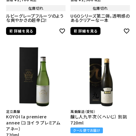
在庫切れ
在庫切れ
ルビーグレープフルーツのよう
UGOシリーズ第二弾。透明感の
な爽やかさの超辛口！
あるクリアーな一本
詳細を見る
詳細を見る
足立農醸
萬乗醸造（愛知）
KOYOI la premiere
醸し人九平次（くへいじ） 別誂
annee（コヨイ ラ プレミアム
720ml
アネー）
クール便でお届け
720ml