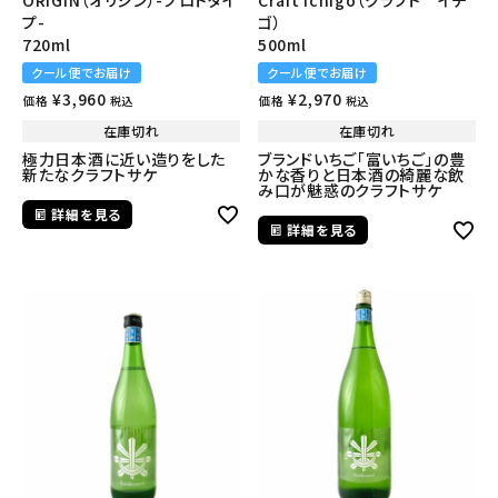
ORIGIN（オリジン）-プロトタイ
Craft Ichigo（クラフト イチ
プ-
ゴ）
720ml
500ml
クール便でお届け
クール便でお届け
¥
3,960
¥
2,970
価格
価格
税込
税込
在庫切れ
在庫切れ
極力日本酒に近い造りをした
ブランドいちご「富いちご」の豊
新たなクラフトサケ
かな香りと日本酒の綺麗な飲
み口が魅惑のクラフトサケ
詳細を見る
詳細を見る