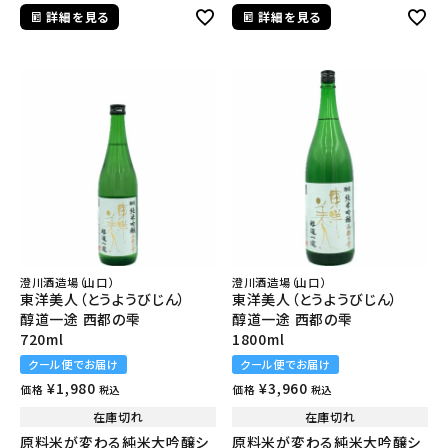
詳細を見る
詳細を見る
澄川酒造場（山口）
澄川酒造場（山口）
東洋美人（とうようびじん）
東洋美人（とうようびじん）
醇道一途 西都の雫
醇道一途 西都の雫
720ml
1800ml
クール便でお届け
クール便でお届け
¥
1,980
¥
3,960
価格
価格
税込
税込
在庫切れ
在庫切れ
原料米が変わる純米大吟醸シ
原料米が変わる純米大吟醸シ