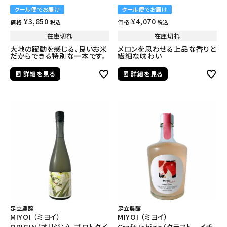
クール便でお届け
クール便でお届け
¥
3,850
¥
4,070
価格
価格
税込
税込
在庫切れ
在庫切れ
大地の躍動を感じる、良いお米
メロンを思わせる上品な香りと
だからできる特別な一本です。
繊細な味わい
詳細を見る
詳細を見る
足立農醸
足立農醸
MIYOI （ミヨイ）
MIYOI （ミヨイ）