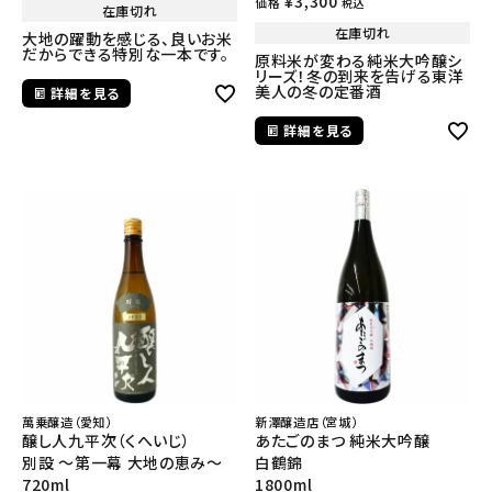
¥
3,300
価格
税込
在庫切れ
在庫切れ
大地の躍動を感じる、良いお米
だからできる特別な一本です。
原料米が変わる純米大吟醸シ
リーズ！冬の到来を告げる東洋
美人の冬の定番酒
詳細を見る
詳細を見る
萬乗醸造（愛知）
新澤醸造店（宮城）
醸し人九平次（くへいじ）
あたごのまつ 純米大吟醸
別設 ～第一幕 大地の恵み～
白鶴錦
720ml
1800ml