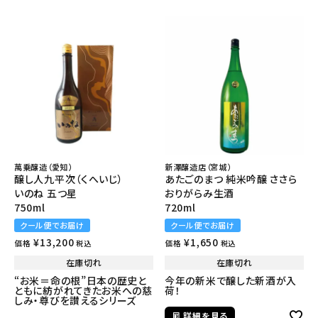
萬乗醸造（愛知）
新澤醸造店（宮城）
醸し人九平次（くへいじ）
あたごのまつ 純米吟醸 ささら
いのね 五つ星
おりがらみ生酒
750ml
720ml
クール便でお届け
クール便でお届け
¥
13,200
¥
1,650
価格
価格
税込
税込
在庫切れ
在庫切れ
“お米＝命の根”日本の歴史と
今年の新米で醸した新酒が入
ともに紡がれてきたお米への慈
荷！
しみ・尊びを讃えるシリーズ
詳細を見る