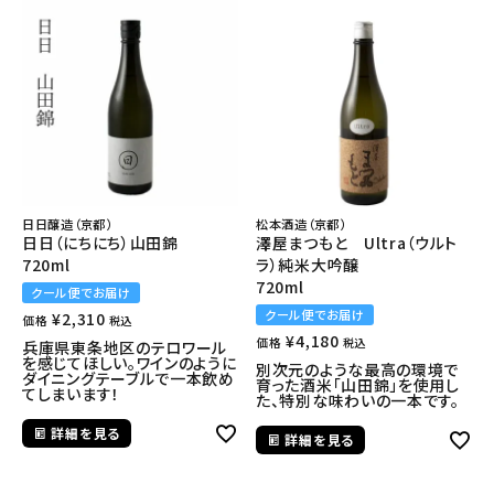
日日醸造（京都）
松本酒造（京都）
日日（にちにち）山田錦
澤屋まつもと Ultra（ウルト
720ml
ラ）純米大吟醸
720ml
クール便でお届け
クール便でお届け
¥
2,310
価格
税込
¥
4,180
価格
税込
兵庫県東条地区のテロワール
を感じてほしい。ワインのように
別次元のような最高の環境で
ダイニングテーブルで一本飲め
育った酒米「山田錦」を使用し
てしまいます！
た、特別な味わいの一本です。
詳細を見る
詳細を見る