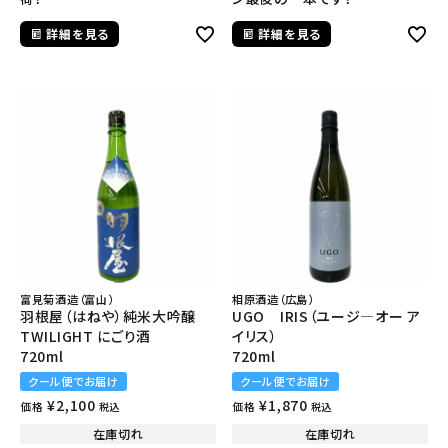
詳細を見る
詳細を見る
富見菊酒造（富山）
相原酒造（広島）
羽根屋（はねや）純米大吟醸
UGO IRIS（ユージ―オー ア
TWILIGHT にごり酒
イリス）
720ml
720ml
クール便でお届け
クール便でお届け
¥
2,100
¥
1,870
価格
価格
税込
税込
在庫切れ
在庫切れ