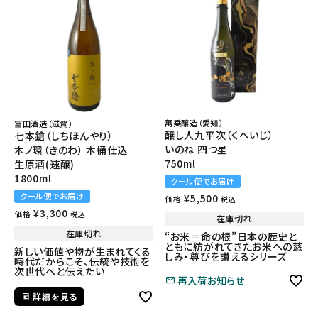
萬乗醸造（愛知）
冨田酒造（滋賀）
醸し人九平次（くへいじ）
七本鎗（しちほんやり）
いのね 四つ星
木ノ環（きのわ） 木桶仕込
750ml
生原酒(速醸)
1800ml
クール便でお届け
クール便でお届け
¥
5,500
価格
税込
¥
3,300
価格
税込
在庫切れ
在庫切れ
“お米＝命の根”日本の歴史と
ともに紡がれてきたお米への慈
新しい価値や物が生まれてくる
しみ・尊びを讃えるシリーズ
時代だからこそ、伝統や技術を
次世代へと伝えたい
再入荷お知らせ
詳細を見る