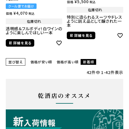
¥
5,500
価格
税込
クール便でお届け
在庫切れ
¥
4,070
価格
税込
特別に造られるスーツやドレス
ように誂え品として醸された一
在庫切れ
本
透明感＆フルボディ！白ワインの
ように楽しんでほしい一本
詳細を見る
詳細を見る
並び替え
価格が安い順
価格が高い順
新着順
42
件中
1
-
42
件表示
乾酒店のオススメ