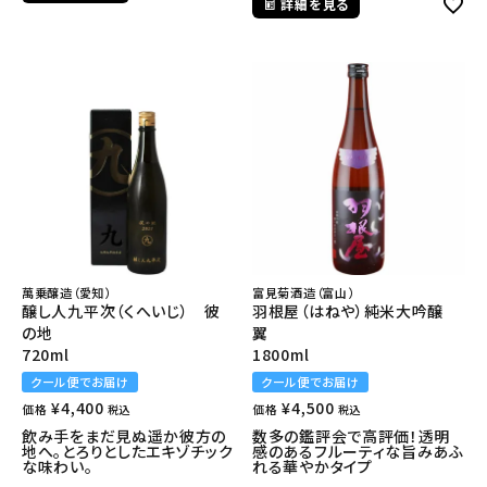
詳細を見る
萬乗醸造（愛知）
富見菊酒造（富山）
醸し人九平次（くへいじ） 彼
羽根屋（はねや）純米大吟醸
の地
翼
720ml
1800ml
クール便でお届け
クール便でお届け
¥
4,400
¥
4,500
価格
価格
税込
税込
飲み手をまだ見ぬ遥か彼方の
数多の鑑評会で高評価！透明
地へ。とろりとしたエキゾチック
感のあるフルーティな旨みあふ
な味わい。
れる華やかタイプ