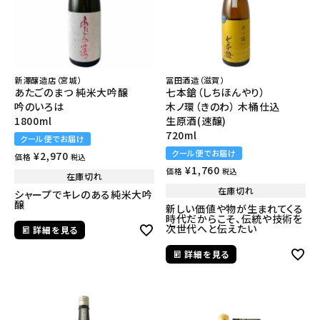
新澤醸造店（宮城）
冨田酒造（滋賀）
あたごのまつ 純米大吟醸
七本鎗（しちほんやり）
吟のいろは
木ノ環（きのわ） 木桶仕込
1800ml
生原酒(速醸)
720ml
クール便でお届け
クール便でお届け
¥
2,970
価格
税込
¥
1,760
価格
税込
在庫切れ
在庫切れ
シャープでキレのある純米大吟
醸
新しい価値や物が生まれてくる
時代だからこそ、伝統や技術を
次世代へと伝えたい
詳細を見る
詳細を見る