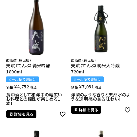
西酒造（鹿児島）
西酒造（鹿児島）
天賦（てんぶ）純米吟醸
天賦（てんぶ）純米大吟醸
1800ml
720ml
クール便でお届け
クール便でお届け
¥
4,752
¥
7,051
価格
価格
税込
税込
食中酒として和洋中の幅広い
洋梨のような香りと天然水のよ
お料理との相性が楽しめる1
うな透明感のある味わい！
本！
詳細を見る
詳細を見る