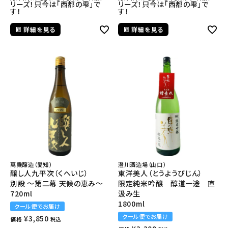
リーズ！只今は「西都の雫」で
リーズ！只今は「西都の雫」で
す！
す！
詳細を見る
詳細を見る
萬乗醸造（愛知）
澄川酒造場（山口）
醸し人九平次（くへいじ）
東洋美人（とうようびじん）
別設 ～第二幕 天候の恵み～
限定純米吟醸 醇道一途 直
720ml
汲み生
1800ml
クール便でお届け
クール便でお届け
¥
3,850
価格
税込