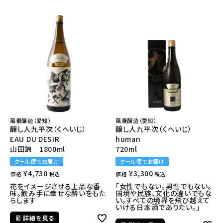
萬乗醸造（愛知）
萬乗醸造（愛知）
醸し人九平次（くへいじ）
醸し人九平次（くへいじ）
EAU DU DESIR
human
山田錦 1800ml
720ml
クール便でお届け
クール便でお届け
¥
4,730
¥
3,300
価格
価格
税込
税込
花をイメージさせる上品な香
「女性でもない。男性でもない。
味。飲み手に幸せな酔いをもた
国境や民族、文化の違いでもな
らします
い。すべての境界を飛び越えて
いける日本酒でありたい。」
詳細を見る