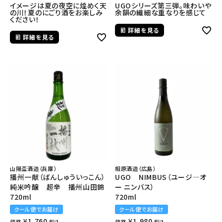
イメージは夏の夜空に煌めく天
UGOシリーズ第三弾。味わいや
の川！夏のにごり酒をお楽しみ
余韻の繊細な重なりを感じて
ください！
詳細を見る
詳細を見る
山陽盃酒造（兵庫）
相原酒造（広島）
播州一献（ばんしゅういっこん）
UGO NIMBUS（ユージ―オ
純米吟醸 超辛 播州山田錦
ー ニンバス）
720ml
720ml
クール便でお届け
クール便でお届け
¥
1,760
¥
1,980
価格
価格
税込
税込