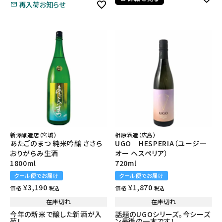
再入荷お知らせ
新澤醸造店（宮城）
相原酒造（広島）
あたごのまつ 純米吟醸 ささら
UGO HESPERIA（ユージ―
おりがらみ生酒
オー ヘスペリア）
1800ml
720ml
クール便でお届け
クール便でお届け
¥
3,190
¥
1,870
価格
価格
税込
税込
在庫切れ
在庫切れ
今年の新米で醸した新酒が入
話題のUGOシリーズ。今シーズ
荷！
ン最後の一本です！