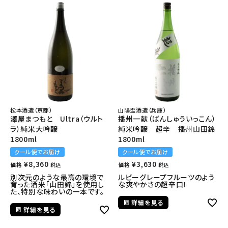
松本酒造（京都）
山陽盃酒造（兵庫）
澤屋まつもと Ultra（ウルト
播州一献（ばんしゅういっこん）
ラ）純米大吟醸
純米吟醸 超辛 播州山田錦
1800ml
1800ml
クール便でお届け
クール便でお届け
¥
8,360
¥
3,630
価格
価格
税込
税込
別次元のような最高の環境で
ルビーグレープフルーツのよう
育った酒米「山田錦」を使用し
な爽やかさの超辛口！
た、特別な味わいの一本です。
詳細を見る
詳細を見る