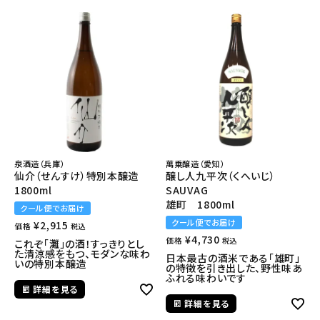
泉酒造（兵庫）
萬乗醸造（愛知）
仙介（せんすけ）特別本醸造
醸し人九平次（くへいじ）
1800ml
SAUVAG
雄町 1800ml
クール便でお届け
クール便でお届け
¥
2,915
価格
税込
¥
4,730
価格
税込
これぞ「灘」の酒！すっきりとし
た清涼感をもつ、モダンな味わ
日本最古の酒米である「雄町」
いの特別本醸造
の特徴を引き出した、野性味あ
ふれる味わいです
詳細を見る
詳細を見る