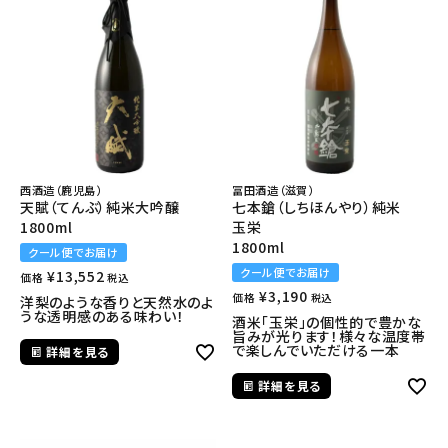
西酒造（鹿児島）
冨田酒造（滋賀）
天賦（てんぶ）純米大吟醸
七本鎗（しちほんやり）純米
1800ml
玉栄
1800ml
クール便でお届け
クール便でお届け
¥
13,552
価格
税込
¥
3,190
価格
税込
洋梨のような香りと天然水のよ
うな透明感のある味わい！
酒米「玉栄」の個性的で豊かな
旨みが光ります！様々な温度帯
で楽しんでいただける一本
詳細を見る
詳細を見る