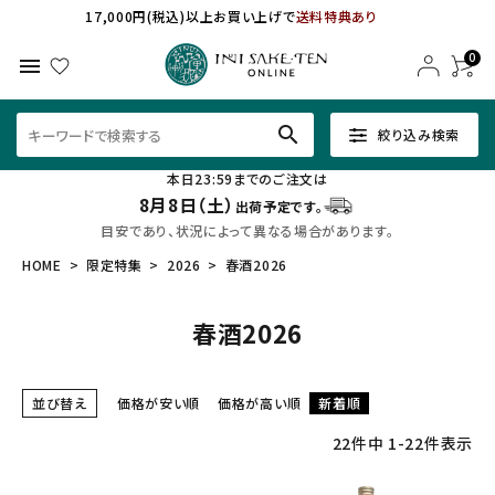
17,000円(税込)以上お買い上げで
送料特典あり
0
menu
search
絞り込み検索
本日23:59までのご注文は
8月8日（土）
出荷予定です。
目安であり、状況によって異なる場合があります。
HOME
限定特集
2026
春酒2026
春酒2026
並び替え
価格が安い順
価格が高い順
新着順
22
件中
1
-
22
件表示