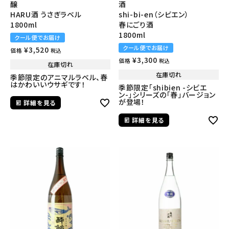
醸
酒
HARU酒 うさぎラベル
shi-bi-en（シビエン）
1800ml
春にごり酒
1800ml
クール便でお届け
クール便でお届け
¥
3,520
価格
税込
¥
3,300
価格
税込
在庫切れ
在庫切れ
季節限定のアニマルラベル、春
はかわいいウサギです！
季節限定「shibien -シビエ
ン-」シリーズの「春」バージョン
が登場！
詳細を見る
詳細を見る