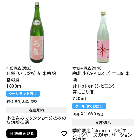
石鎚酒造（愛媛）
寒北斗酒造（福岡）
石鎚（いしづち） 純米吟醸
寒北斗（かんほくと）辛口純米
春の酒
酒
1800ml
shi-bi-en（シビエン）
春にごり酒
クール便でお届け
720ml
¥
4,235
価格
税込
クール便でお届け
在庫切れ
¥
1,650
価格
税込
小仕込みでタンク2本分のみの
特別醸造酒
在庫切れ
季節限定「shibien -シビエ
詳細を見る
ン-」シリーズの「春」バージョン
が登場！