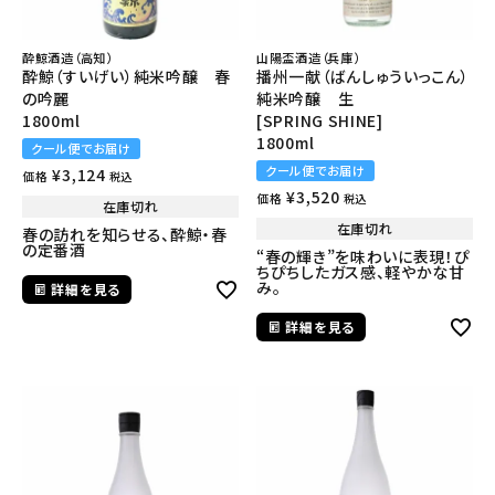
酔鯨酒造（高知）
山陽盃酒造（兵庫）
酔鯨（すいげい）純米吟醸 春
播州一献（ばんしゅういっこん）
の吟麗
純米吟醸 生
1800ml
[SPRING SHINE]
1800ml
クール便でお届け
クール便でお届け
¥
3,124
価格
税込
¥
3,520
価格
税込
在庫切れ
在庫切れ
春の訪れを知らせる、酔鯨・春
の定番酒
“春の輝き”を味わいに表現！ぴ
ちぴちしたガス感、軽やかな甘
み。
詳細を見る
詳細を見る