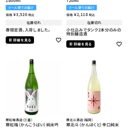
1800ml
720ml
クール便でお届け
クール便でお届け
¥
3,520
¥
2,118
価格
価格
税込
税込
在庫切れ
在庫切れ
春限定酒、入荷しました。
小仕込みでタンク2本分のみの
特別醸造酒
詳細を見る
詳細を見る
寒紅梅酒造（三重）
寒北斗酒造（福岡）
寒紅梅（かんこうばい）純米吟
寒北斗（かんほくと）辛口純米