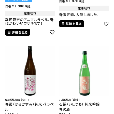
¥
1,870
価格
税込
¥
1,980
価格
税込
在庫切れ
在庫切れ
春限定酒、入荷しました。
季節限定のアニマルラベル、春
はかわいいウサギです！
詳細を見る
詳細を見る
栗林酒造店（秋田）
石鎚酒造（愛媛）
春霞（はるかすみ）純米 花ラベ
石鎚（いしづち） 純米吟醸
ル
春の酒