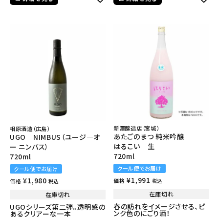
新澤醸造店（宮城）
相原酒造（広島）
あたごのまつ 純米吟醸
UGO NIMBUS（ユージ―オ
はるこい 生
ー ニンバス）
720ml
720ml
クール便でお届け
クール便でお届け
¥
1,991
¥
1,980
価格
価格
税込
税込
在庫切れ
在庫切れ
春の訪れをイメージさせる、ピ
UGOシリーズ第二弾。透明感の
ンク色のにごり酒！
あるクリアーな一本