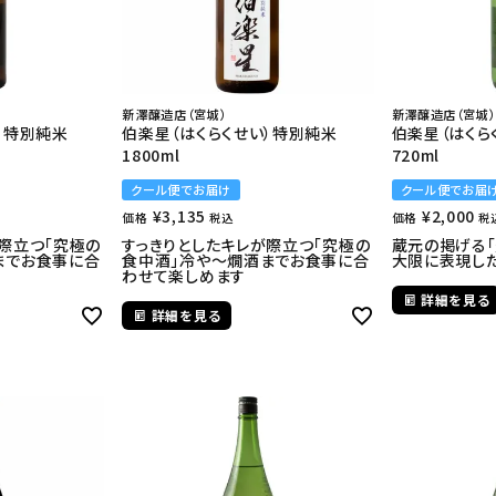
新澤醸造店（宮城）
新澤醸造店（宮城）
）特別純米
伯楽星（はくらくせい）特別純米
伯楽星（はくら
1800ml
720ml
クール便でお届け
クール便でお届
¥
3,135
¥
2,000
価格
価格
税込
税
際立つ「究極の
すっきりとしたキレが際立つ「究極の
蔵元の掲げる
までお食事に合
食中酒」冷や～燗酒までお食事に合
大限に表現し
わせて楽しめます
詳細を見る
詳細を見る