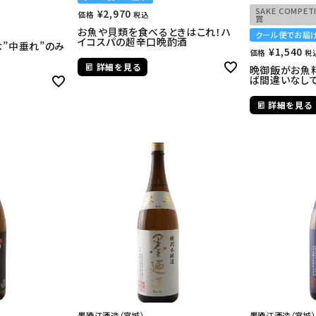
SAKE COMPETI
¥
2,970
価格
税込
賞
お魚や貝類を食べるときはこれ！ハ
クール便でお届
イコスパの超辛口晩酌酒
”中垂れ”のみ
¥
1,540
価格
税
。
詳細を見る
晩御飯がお魚
ば間違いなしで
詳細を見る
墨廼江酒造（宮城）
墨廼江酒造（宮城）