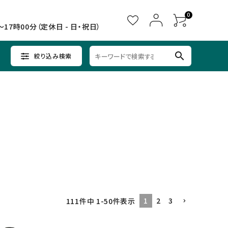
0
～17時00分（定休日 - 日・祝日）
search
絞り込み検索
ウイスキー
ウイスキー
辛口×すっきり
女子会に
中部
クラフトビールセット
ノンアルコール
九州
1
2
3
111
件中
1
-
50
件表示