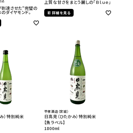
税込
上質な甘さをまとう麗しの「Ｂｌｕｅ」
が到達させた“完璧の
体のダイヤモンド。
詳細を見る
平孝酒造（宮城）
かみ）特別純米
日高見（ひたかみ）特別純米
【魚ラベル】
1800ml