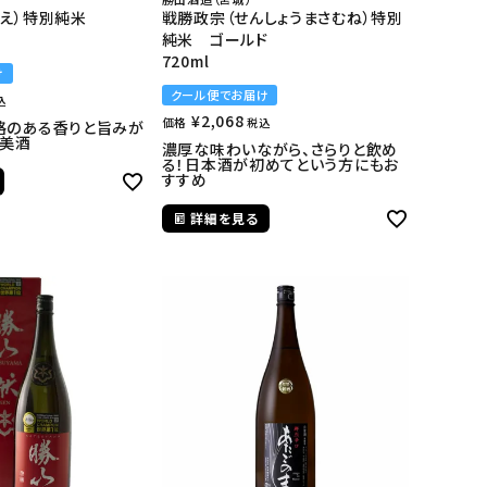
え）特別純米
戦勝政宗（せんしょうまさむね）特別
純米 ゴールド
720ml
け
クール便でお届け
込
¥
2,068
価格
税込
格のある香りと旨みが
の美酒
濃厚な味わいながら、さらりと飲め
る！日本酒が初めてという方にもお
すすめ
詳細を見る