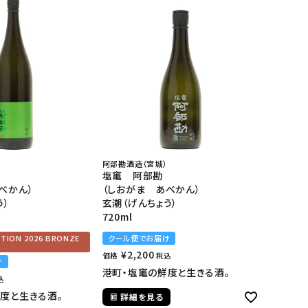
阿部勘酒造（宮城）
塩竃 阿部勘
べかん）
（しおがま あべかん）
う）
玄潮（げんちょう）
720ml
ITION 2026 BRONZE
クール便でお届け
¥
2,200
価格
税込
け
港町・塩竃の鮮度と生きる酒。
込
度と生きる酒。
詳細を見る