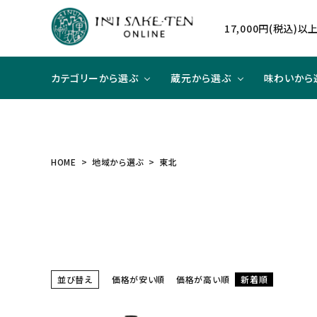
17,000円(税込)
カテゴリーから選ぶ
蔵元から選ぶ
味わいから
日本酒
日本酒
辛口×ジューシー
贈り物に
北海道
焼酎
焼酎
甘口×
大切な
東北
HOME
地域から選ぶ
東北
和リキュール
和リキュール
甘口×すっきり
洋食と合わせて
近畿
ワイン
ワイン
旨口×
中華と
中国
ハイクラスのお酒
並び替え
価格が安い順
価格が高い順
新着順