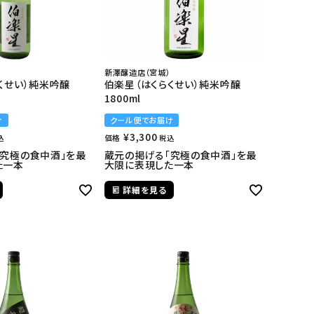
新澤醸造店（宮城）
くせい）純米吟醸
伯楽星（はくらくせい）純米吟醸
1800ml
け
クール便でお届け
¥
3,300
価格
込
税込
「究極の食中酒」を最
蔵元の掲げる「究極の食中酒」を最
た一本
大限に表現した一本
詳細を見る