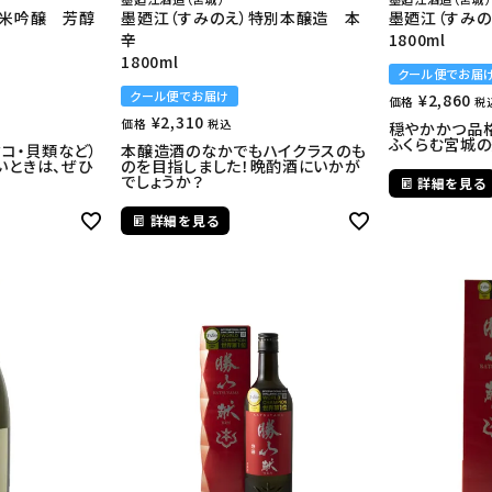
純米吟醸 芳醇
墨廼江（すみのえ）特別本醸造 本
墨廼江（すみの
辛
1800ml
1800ml
クール便でお届
クール便でお届け
¥
2,860
価格
税
¥
2,310
価格
税込
穏やかかつ品
ふくらむ宮城
タコ・貝類など）
本醸造酒のなかでもハイクラスのも
いときは、ぜひ
のを目指しました！晩酌酒にいかが
でしょうか？
詳細を見る
詳細を見る