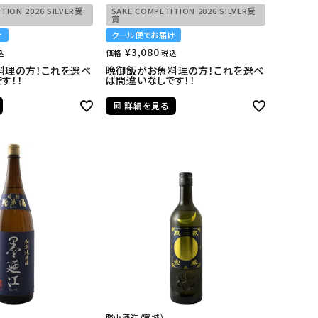
TION 2026 SILVER受
SAKE COMPETITION 2026 SILVER受
賞
け
クール便でお届け
¥
3,080
価格
込
税込
料理の方！これを選べ
晩御飯がお魚料理の方！これを選べ
す！！
ば間違いなしです！！
詳細を見る
勝山酒造（宮城）