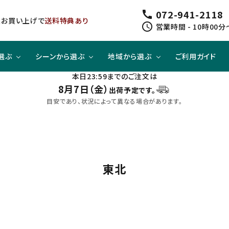
072-941-2118
call
以上お買い上げで
送料特典あり
schedule
営業時間 - 10時00分
選ぶ
シーンから選ぶ
地域から選ぶ
ご利用ガイド
本日23:59までのご注文は
8月7日（金）
出荷予定です。
ジューシー
方と
スピリッツ
スピリッツ
旨口×ジューシー
晩酌酒として
関東
目安であり、状況によって異なる場合があります。
すっきり
合わせて
ノンアルコール
クラフトビールセット
四国
東北