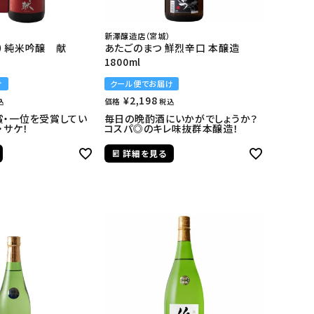
新澤醸造店（宮城）
）純米吟醸 献
あたごのまつ 鮮烈辛口 本醸造
1800ml
け
クール便でお届け
¥
2,198
価格
込
税込
賞・一位を受賞してい
毎日の晩酌酒にいかがでしょうか？
・サケ！
コスパ◎のキレ味抜群本醸造！
詳細を見る