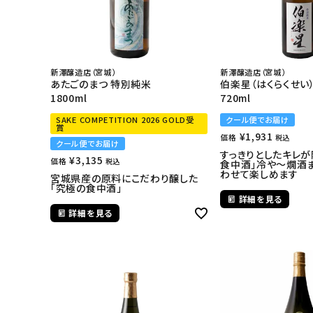
新澤醸造店（宮城）
新澤醸造店（宮城）
あたごのまつ 特別純米
伯楽星（はくらくせい
1800ml
720ml
SAKE COMPETITION 2026 GOLD受
クール便でお届け
賞
¥
1,931
価格
税込
クール便でお届け
すっきりとしたキレが
¥
3,135
価格
税込
食中酒」冷や～燗酒
わせて楽しめます
宮城県産の原料にこだわり醸した
「究極の食中酒」
詳細を見る
詳細を見る