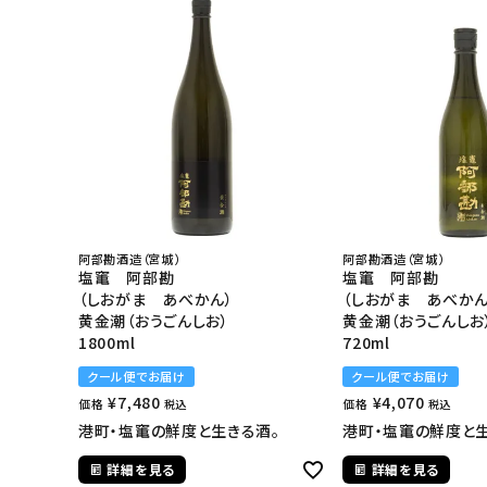
阿部勘酒造（宮城）
阿部勘酒造（宮城）
塩竃 阿部勘
塩竃 阿部勘
（しおがま あべかん）
（しおがま あべかん
黄金潮（おうごんしお）
黄金潮（おうごんしお
1800ml
720ml
クール便でお届け
クール便でお届け
¥
7,480
¥
4,070
価格
価格
税込
税込
港町・塩竃の鮮度と生きる酒。
港町・塩竃の鮮度と生
詳細を見る
詳細を見る