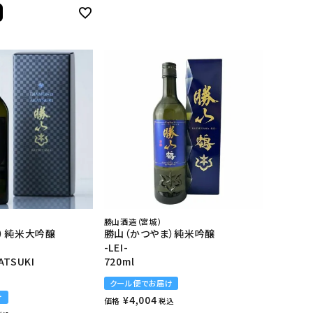
勝山酒造（宮城）
ま）純米大吟醸
勝山（かつやま）純米吟醸
-LEI-
ATSUKI
720ml
クール便でお届け
け
¥
4,004
価格
税込