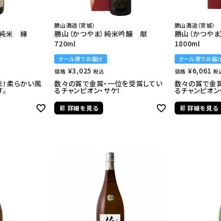
勝山酒造（宮城）
勝山酒造（宮城）
別純米 縁
勝山（かつやま）純米吟醸 献
勝山（かつやま
720ml
1800ml
クール便でお届け
クール便でお届
¥
3,025
¥
6,061
価格
価格
税込
税
米！柔らかい風
数々の賞で金賞・一位を受賞してい
数々の賞で金
す。
るチャンピオン・サケ！
るチャンピオン
詳細を見る
詳細を見る