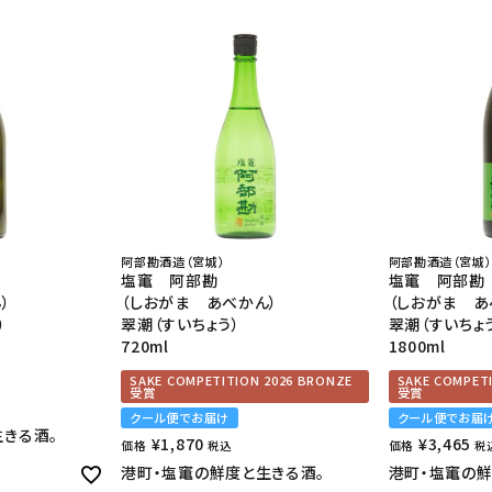
阿部勘酒造（宮城）
阿部勘酒造（宮城）
塩竃 阿部勘
塩竃 阿部勘
）
（しおがま あべかん）
（しおがま あ
）
翠潮（すいちょう）
翠潮（すいちょ
720ml
1800ml
SAKE COMPETITION 2026 BRONZE
SAKE COMPET
受賞
受賞
クール便でお届け
クール便でお届
きる酒。
¥
1,870
¥
3,465
価格
価格
税込
税
港町・塩竃の鮮度と生きる酒。
港町・塩竃の鮮