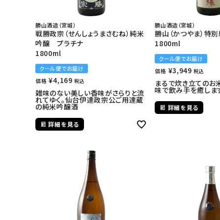
勝山酒造（宮城）
勝山酒造（宮城）
戦勝政宗（せんしょうまさむね）純米
勝山（かつやま）特
吟醸 プラチナ
1800ml
1800ml
クール便でお届け
クール便でお届け
¥
3,949
価格
税込
¥
4,169
価格
税込
まるで炊き立てのお
味で飲み手を癒しま
雑味のない美しい香味がさらりと流
れてゆく。仙台伊達政宗公ご用達蔵
の純米吟醸酒
詳細を見る
詳細を見る