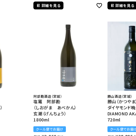
詳細を見る
詳細を見る
阿部勘酒造（宮城）
勝山酒造（宮城）
塩竃 阿部勘
勝山（かつや
）
（しおがま あべかん）
ダイヤモンド暁
玄潮（げんちょう）
DIAMOND AK
1800ml
720ml
クール便でお届け
クール便でお届