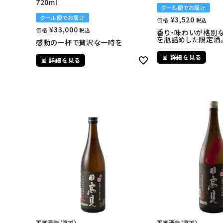
720ml
クール便でお届け
クール便でお届け
¥
3,520
価格
税込
¥
33,000
価格
税込
香り・味わいが格別な
を瓶詰めした限定酒
感動の一杯で贅沢な一時を
詳細を見る
詳細を見る
平孝酒造（宮城）
平孝酒造（宮城）