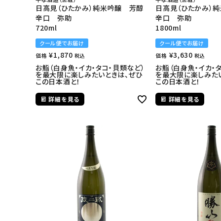
日高見（ひたかみ）純米吟醸 芳醇
日高見（ひたかみ）
辛口 弥助
辛口 弥助
720ml
1800ml
クール便でお届け
クール便でお届け
¥
1,870
¥
3,630
価格
価格
税込
税込
お鮨（白身魚・イカ・タコ・貝類など）
お鮨（白身魚・イカ・
を最大限に楽しみたいときは、ぜひ
を最大限に楽しみた
この日本酒と！
この日本酒と！
詳細を見る
詳細を見る