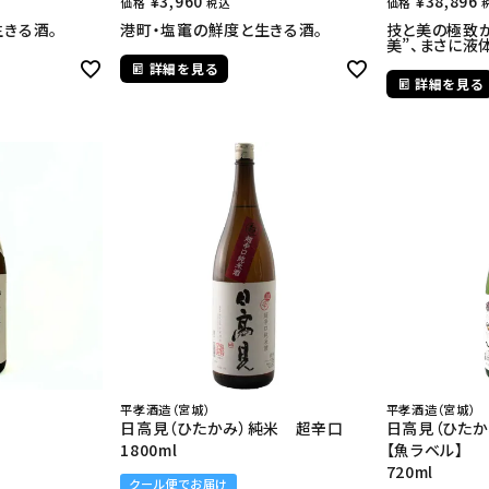
¥
3,960
¥
38,896
価格
価格
税込
きる酒。
港町・塩竃の鮮度と生きる酒。
技と美の極致
美”、まさに液
詳細を見る
詳細を見る
平孝酒造（宮城）
平孝酒造（宮城）
日高見（ひたかみ）純米 超辛口
日高見（ひた
1800ml
【魚ラベル】
720ml
クール便でお届け