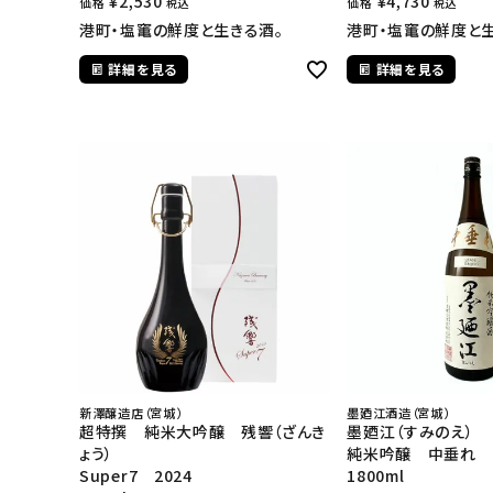
¥
2,530
¥
4,730
価格
価格
税込
税込
港町・塩竃の鮮度と生きる酒。
港町・塩竃の鮮度と生
詳細を見る
詳細を見る
新澤醸造店（宮城）
墨廼江酒造（宮城）
超特撰 純米大吟醸 残響（ざんき
墨廼江（すみのえ）
ょう）
純米吟醸 中垂れ
Super7 2024
1800ml