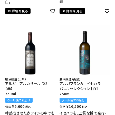
白。
峰
詳細を見る
詳細を見る
勝沼醸造（山梨）
勝沼醸造（山梨）
アルガ アルカサール '22
アルガブランカ イセハラ
【赤】
バレルセレクション 【白】
750ml
750ml
クール便でお届け
クール便でお届け
¥
6,600
¥
16,500
価格
価格
税込
税込
樽熟成させた赤ワインの中でも
イセハラを、上質な樽で発行・