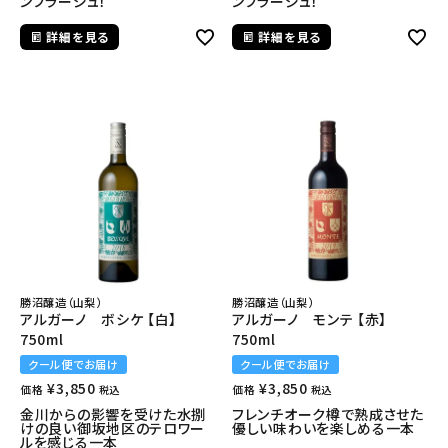
ンブラージュ！
ンブラージュ！
詳細を見る
詳細を見る
勝沼醸造（山梨）
勝沼醸造（山梨）
アルガーノ ボシケ 【白】
アルガーノ モンテ 【赤】
750ml
750ml
クール便でお届け
クール便でお届け
¥
3,850
¥
3,850
価格
価格
税込
税込
金川からの影響を受けた水捌
フレンチオーク樽で熟成させた
けの良い御坂地区のテロワー
優しい味わいを楽しめる一本
ルを感じる一本