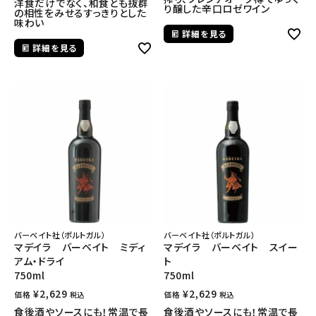
洋食だけでなく、和食とも抜群
り醸した辛口ロゼワイン
の相性をみせるすっきりとした
味わい
詳細を見る
詳細を見る
バーベイト社（ポルトガル）
バーベイト社（ポルトガル）
マデイラ バーベイト ミディ
マデイラ バーベイト スイー
アム・ドライ
ト
750ml
750ml
¥
2,629
¥
2,629
価格
価格
税込
税込
食後酒やソースにも！常温で長
食後酒やソースにも！常温で長