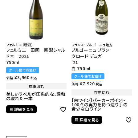
フェルミエ（新潟）
フランス・ブルゴーニュ地方
フェルミエ 田園 新潟シャル
ブルゴーニュ ブラン
ドネ 2021
クロード デュガ
750ml
'21
白 750ml
クール便でお届け
クール便でお届け
¥
3,960
価格
税込
¥
7,920
価格
税込
在庫切れ
在庫切れ
美しいラベルが印象的な、調和
の取れた一本
【白ワイン】パーカーポイント
100点の実力を持つ造り手の
希少な白ワイン
詳細を見る
詳細を見る