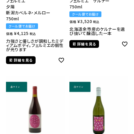
フェルミエ
フェルミエ ケルナー
夕陽
750ml
新潟カベルネ・メルロー
クール便でお届け
750ml
¥
3,520
価格
税込
クール便でお届け
北海道余市産のケルナーを選
¥
4,125
び抜いて醸造した一本
価格
税込
力強さと優しさが調和したミデ
詳細を見る
ィアムボディ。フェルミエの個性
が光ります
詳細を見る