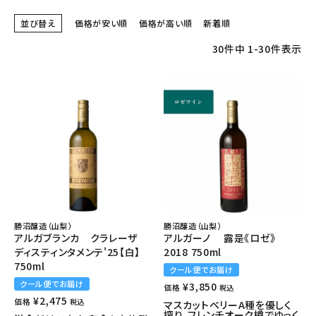
並び替え
価格が安い順
価格が高い順
新着順
30
件中
1
-
30
件表示
勝沼醸造（山梨）
勝沼醸造（山梨）
アルガブランカ クラレーザ
アルガーノ 露是《ロゼ》
ディスティンタメンテ'25【白】
2018 750ml
750ml
クール便でお届け
クール便でお届け
¥
3,850
価格
税込
¥
2,475
価格
税込
マスカットベリーA種を優しく
搾り、フレンチオーク樽でゆっく