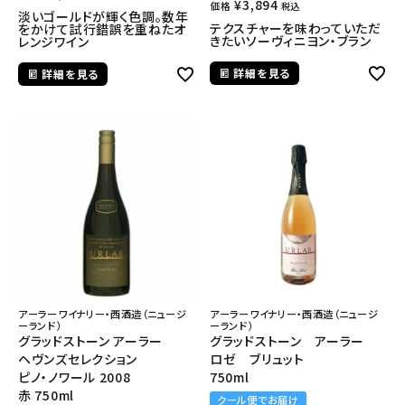
¥
3,894
価格
税込
淡いゴールドが輝く色調。数年
テクスチャーを味わっていただ
をかけて試行錯誤を重ねたオ
きたいソーヴィニヨン・ブラン
レンジワイン
詳細を見る
詳細を見る
アーラーワイナリー・西酒造（ニュージ
アーラーワイナリー・西酒造（ニュージ
ーランド）
ーランド）
グラッドストーン アーラー
グラッドストーン アーラー
ヘヴンズセレクション
ロゼ ブリュット
ピノ・ノワール 2008
750ml
赤 750ml
クール便でお届け