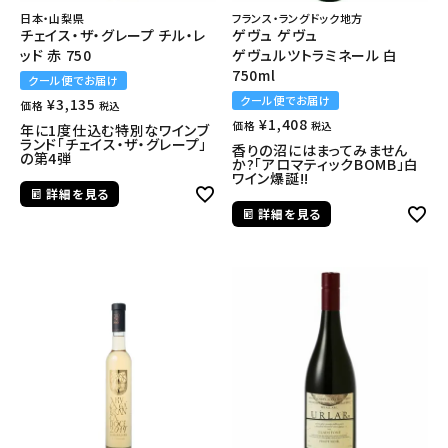
日本・山梨県
フランス・ラングドック地方
チェイス・ザ・グレープ チル・レ
ゲヴュ ゲヴュ
ッド 赤 750
ゲヴュルツトラミネール 白
750ml
クール便でお届け
クール便でお届け
¥
3,135
価格
税込
¥
1,408
価格
税込
年に1度仕込む特別なワインブ
ランド「チェイス・ザ・グレープ」
香りの沼にはまってみません
の第4弾
か?「アロマティックBOMB」白
ワイン爆誕!!
詳細を見る
詳細を見る