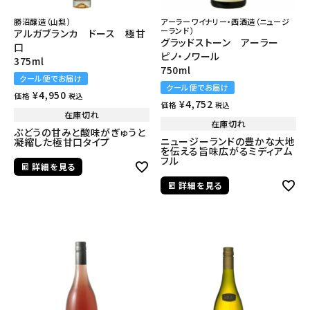
勝沼醸造（山梨）
アーラーワイナリー・西酒造（ニュージ
ーランド）
アルガブランカ ドース 極甘
グラッドストーン アーラー
口
ピノ・ノワール
375ml
750ml
クール便でお届け
クール便でお届け
¥
4,950
価格
税込
¥
4,752
価格
税込
在庫切れ
在庫切れ
ぶどうの甘みと酸味がぎゅうと
ニュージーランドの豊かな大地
凝縮した極甘口タイプ
を伝える旨味広がるミディアム
フル
詳細を見る
詳細を見る