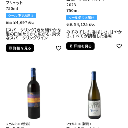
ブリュット
2023
750ml
750ml
クール便でお届け
クール便でお届け
¥
4,697
価格
税込
¥
4,125
価格
税込
【スパークリング】きめ細やかな
みずみずしさ、香ばしさ、甘やか
泡の口当たりから広がる、爽快
さ、すべてが調和した香味
なスパークリングワイン
詳細を見る
詳細を見る
フェルミエ（新潟）
フェルミエ（新潟）