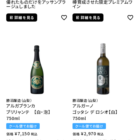
優れたものだけをアッサンブラ
樽育成させた限定プレミアムワ
ージュしました
イン
詳細を見る
詳細を見る
勝沼醸造（山梨）
勝沼醸造（山梨）
アルガブランカ
アルガーノ
ブリリャンテ 【白・泡】
ゴッタシ デ ロシオ【白】
750ml
750ml
クール便でお届け
クール便でお届け
¥
7,150
¥
2,970
価格
価格
税込
税込