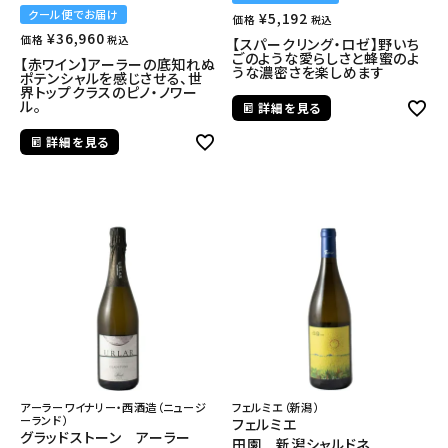
クール便でお届け
¥
5,192
価格
税込
¥
36,960
価格
税込
【スパークリング・ロゼ】野いち
ごのような愛らしさと蜂蜜のよ
【赤ワイン】アーラーの底知れぬ
うな濃密さを楽しめます
ポテンシャルを感じさせる、世
界トップクラスのピノ・ノワー
ル。
詳細を見る
詳細を見る
アーラーワイナリー・西酒造（ニュージ
フェルミエ（新潟）
ーランド）
フェルミエ
グラッドストーン アーラー
田園 新潟シャルドネ