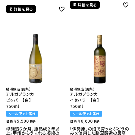
詳細を見る
詳細を見る
勝沼醸造（山梨）
勝沼醸造（山梨）
アルガブランカ
アルガブランカ
ピッパ 【白】
イセハラ 【白】
750ml
750ml
クール便でお届け
クール便でお届け
¥
5,500
¥
6,600
価格
価格
税込
税込
樽醸造６か月、瓶熟成２年以
「伊勢原」の畑で育ったぶどうの
上。甲州からうまれる凝縮の
みを使用した勝沼醸造の最高