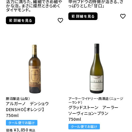
活力に満ちた、繊細できめ細や
甲州ブドウの特徴が活きる、さ
かな泡。まさに燦然ときらめく
っぱりとした「甘口」
ダイヤモンド。
詳細を見る
詳細を見る
勝沼醸造（山梨）
アーラーワイナリー・西酒造（ニュージ
ーランド）
アルガーノ デンショウ
グラッドストーン アーラー
DENSHO【オレンジ】
ソーヴィニョン・ブラン
750ml
750ml
クール便でお届け
クール便でお届け
¥
3,850
価格
税込