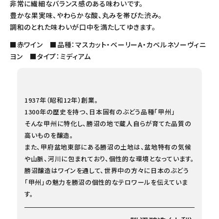
非常に繊細なバランス感のある味わいです。
豊かな果実味、やわらかな酸、丸みを帯びた渋み。
調和のとれた味わいが口中を満たしてゆきます。
■赤ワイン ■品種：マスカット・ベーリーA・カベルネソーヴィニ
ヨン ■タイプ：ミディアム
1937年（昭和12年）創業。
1300年の歴史を持つ、日本固有のぶどう品種「甲州」
そんな甲州に特化し、勝沼の地で蔵人自らが育てた品質の
高いものを醸造。
また、甲府盆地東部にある勝沼の土地は、盆地特有の気候
や山脈、河川に包まれており、個性的な環境となっています。
勝沼醸造はワインを通して、世界中の方々に日本のぶどう
「甲州」の魅力を勝沼の個性的なテロワールを伝えていま
す。