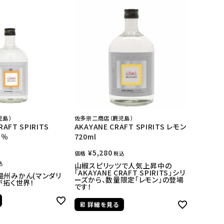
児島）
佐多宗二商店（鹿児島）
AFT SPIRITS
AKAYANE CRAFT SPIRITS レモン
5％
720ml
¥
5,280
価格
税込
込
山椒スピリッツで人気上昇中の
「AKAYANE CRAFT SPIRITS」シリ
温州みかん(マンダリ
ーズから、数量限定「レモン」の登場
が拓く世界！
です！
詳細を見る