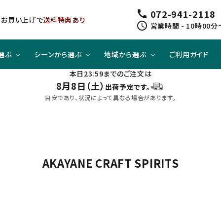
072-941-2118
call
以上お買い上げで
送料特典あり
schedule
営業時間 - 10時00分
選ぶ
シーンから選ぶ
地域から選ぶ
ご利用ガイド
本日23:59までのご注文は
8月8日（土）
出荷予定です。
ジューシー
方と
スピリッツ
スピリッツ
旨口×ジューシー
晩酌酒として
関東
目安であり、状況によって異なる場合があります。
すっきり
合わせて
ノンアルコール
クラフトビールセット
四国
AKAYANE CRAFT SPIRITS