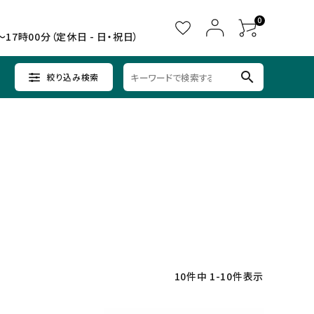
0
～17時00分（定休日 - 日・祝日）
search
絞り込み検索
ウイスキー
ウイスキー
辛口×すっきり
女子会に
中部
クラフトビールセット
ノンアルコール
九州
10
件中
1
-
10
件表示