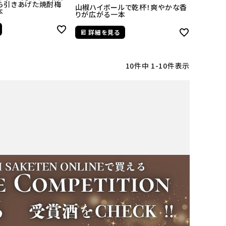
から引きあげた焼酎梅
山椒ハイボールで乾杯！爽やかな香
本
りが広がる一本
詳細を見る
10
件中
1
-
10
件表示