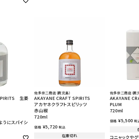
佐多宗二商店（鹿児島）
佐多宗二商店（鹿
SPIRITS 生姜
AKAYANE CRAFT SPIRITS
AKAYANE CR
アカヤネクラフトスピリッツ
PLUM
赤山椒
720ml
720ml
¥
5,500
価格
税
ようにスパイシ
！
¥
5,720
価格
税込
在庫切れ
コニャックやグ