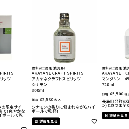
佐多宗二商店（鹿児島）
佐多宗二商店（鹿
PIRITS
AKAYANE CRAFT SPIRITS
AKAYANE CR
リッツ
アカヤネクラフトスピリッツ
マンダリン 4
シナモン
720ml
300ml
¥
5,500
価格
税
¥
2,530
価格
税込
長島町発祥の
ン)とさつま芋
みの限定サイ
シナモンの香りに包まれながらハイ
宅で！爽やかな
ボールで乾杯！
イボールで乾
詳細を見る
詳細を見る