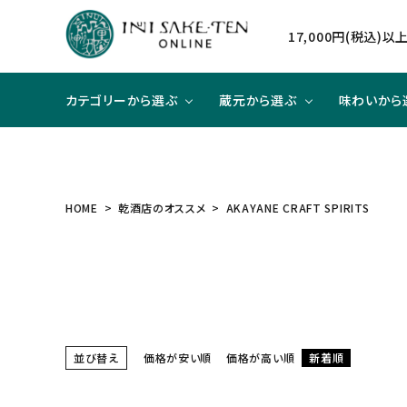
17,000円(税込)
カテゴリーから選ぶ
蔵元から選ぶ
味わいから
日本酒
日本酒
辛口×ジューシー
贈り物に
北海道
焼酎
焼酎
甘口×
大切な
東北
HOME
乾酒店のオススメ
AKAYANE CRAFT SPIRITS
和リキュール
和リキュール
甘口×すっきり
洋食と合わせて
近畿
ワイン
ワイン
旨口×
中華と
中国
ハイクラスのお酒
並び替え
価格が安い順
価格が高い順
新着順