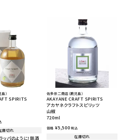
児島）
佐多宗二商店（鹿児島）
AFT SPIRITS
AKAYANE CRAFT SPIRITS
アカヤネクラフトスピリッツ
山椒
720ml
込
¥
5,500
価格
税込
在庫切れ
在庫切れ
ラッパのように！銘酒