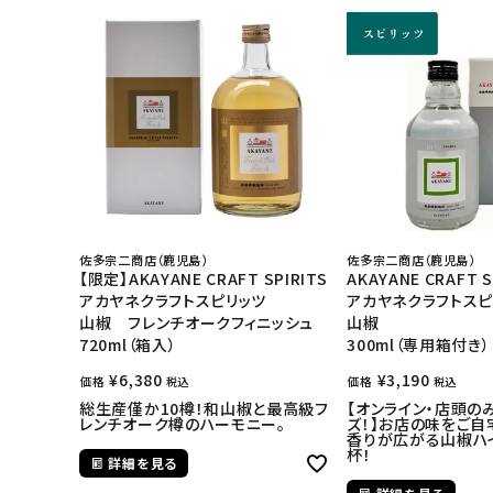
佐多宗二商店（鹿児島）
佐多宗二商店（鹿児島）
【限定】AKAYANE CRAFT SPIRITS
AKAYANE CRAFT S
アカヤネクラフトスピリッツ
アカヤネクラフトスピ
山椒 フレンチオークフィニッシュ
山椒
720ml（箱入）
300ml（専用箱付き）
¥
6,380
¥
3,190
価格
価格
税込
税込
総生産僅か10樽！和山椒と最高級フ
【オンライン・店頭の
レンチオーク樽のハーモニー。
ズ！】お店の味をご自
香りが広がる山椒ハ
杯！
詳細を見る