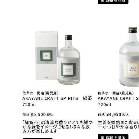
詳細を見る
佐多宗二商店（鹿児島）
佐多宗二商店（鹿児島）
AKAYANE CRAFT SPIRITS 緑茶
AKAYANE CRAFT 
720ml
720ml
¥
5,500
¥
4,950
価格
価格
税込
税込
「知覧茶」の清涼な香りがとても鮮や
生姜を煮詰めた飴の
かな緑をイメージさせる！様々な飲
ーかつ甘やかな香り
み方が楽しめます
詳細を見る