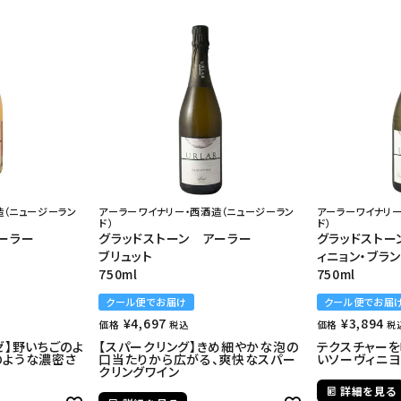
造（ニュージーラン
アーラーワイナリー・西酒造（ニュージーラン
アーラーワイナリー
ド）
ド）
ーラー
グラッドストーン アーラー
グラッドストー
ブリュット
ィニョン・ブラ
750ml
750ml
クール便でお届け
クール便でお届
¥
4,697
¥
3,894
価格
価格
税込
税
ゼ】野いちごのよ
【スパークリング】きめ細やかな泡の
テクスチャー
のような濃密さ
口当たりから広がる、爽快なスパー
いソーヴィニヨ
クリングワイン
詳細を見る