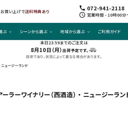
072-941-2118
call
以上お買い上げで
送料特典あり
schedule
営業時間 - 10時00分
選ぶ
シーンから選ぶ
地域から選ぶ
ご利用ガイド
本日23:59までのご注文は
8月10日（月）
出荷予定です。
ジューシー
方と
スピリッツ
スピリッツ
旨口×ジューシー
晩酌酒として
関東
目安であり、状況によって異なる場合があります。
・ ニュージーランド
すっきり
合わせて
ノンアルコール
クラフトビールセット
四国
アーラーワイナリー（西酒造） ・ ニュージーラン