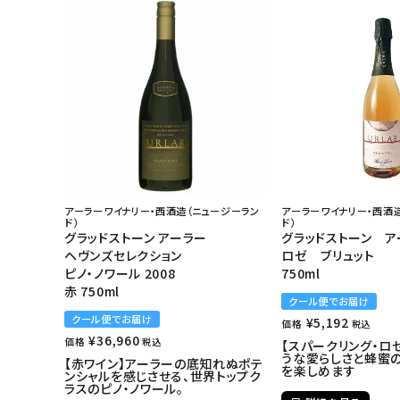
アーラーワイナリー・西酒造（ニュージーラン
アーラーワイナリー・西酒
ド）
ド）
グラッドストーン アーラー
グラッドストーン ア
ヘヴンズセレクション
ロゼ ブリュット
ピノ・ノワール 2008
750ml
赤 750ml
クール便でお届け
クール便でお届け
¥
5,192
価格
税込
¥
36,960
価格
税込
【スパークリング・ロ
うな愛らしさと蜂蜜
【赤ワイン】アーラーの底知れぬポテ
を楽しめます
ンシャルを感じさせる、世界トップク
ラスのピノ・ノワール。