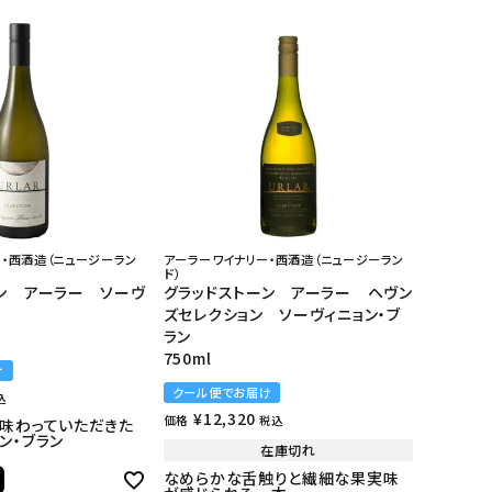
・西酒造（ニュージーラン
アーラーワイナリー・西酒造（ニュージーラン
ド）
ン アーラー ソーヴ
グラッドストーン アーラー ヘヴン
ン
ズセレクション ソーヴィニョン・ブ
ラン
750ml
け
クール便でお届け
込
¥
12,320
価格
税込
を味わっていただきた
ン・ブラン
在庫切れ
なめらかな舌触りと繊細な果実味