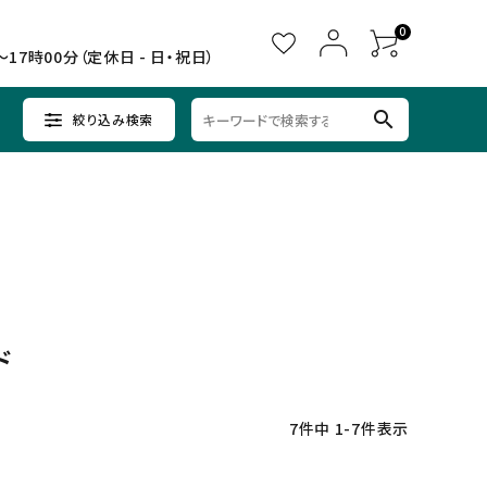
0
～17時00分（定休日 - 日・祝日）
search
絞り込み検索
ウイスキー
ウイスキー
辛口×すっきり
女子会に
中部
クラフトビールセット
ノンアルコール
九州
ド
7
件中
1
-
7
件表示