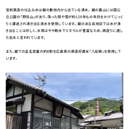
宝剣酒造の仕込み水は蔵の敷地内から出ている湧水。 蔵の裏山には国公
立公園の「野呂山」があり、降った雨や雪が約120年もの年月をかけてじっく
りと濾過され湧き出る湧水を使用しています。 蔵のある呉地区では水が湧
き出ることは珍しく、水質はやや軟水でミネラルが豊富なため、酒造りに適し
た名水と言われています。
また、蔵での全生産量の約8割を広島県の酒造好適米「八反錦」を使用して
います。