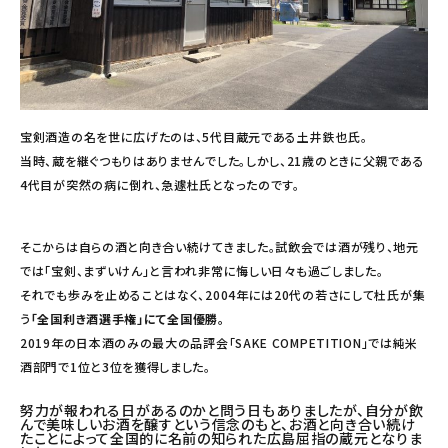
宝剣酒造の名を世に広げたのは、5代目蔵元である土井鉄也氏。
当時、蔵を継ぐつもりはありませんでした。しかし、21歳のときに父親である
4代目が突然の病に倒れ、急遽杜氏となったのです。
そこからは自らの酒と向き合い続けてきました。試飲会では酒が残り、地元
では「宝剣、まずいけん」と言われ非常に悔しい日々も過ごしました。
それでも歩みを止めることはなく、2004年には20代の若さにして杜氏が集
う
「全国利き酒選手権」にて全国優勝。
2019年の日本酒のみの最大の品評会「SAKE COMPETITION」では純米
酒部門で1位と3位を獲得しました。
努力が報われる日があるのかと問う日もありましたが、自分が飲
んで美味しいお酒を醸すという信念のもと、お酒と向き合い続け
たことによって全国的に名前の知られた広島屈指の蔵元となりま