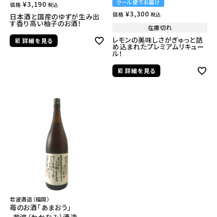
クール便でお届け
¥
3,190
価格
税込
¥
3,300
価格
税込
日本酒と国産のゆずが生み出
す香り高い柚子のお酒！
在庫切れ
レモンの美味しさがぎゅっと詰
詳細を見る
め込まれたプレミアムリキュー
ル！
詳細を見る
若波酒造（福岡）
苺のお酒「あまおう」