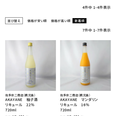
4
件中
1
-
4
件表示
並び替え
価格が安い順
価格が高い順
新着順
7
件中
1
-
7
件表示
佐多宗二商店（鹿児島）
佐多宗二商店（鹿児島）
AKAYANE 柚子酒
AKAYANE マンダリン
リキュール 22％
リキュール 16％
720ml
720ml