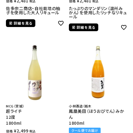
¥
2,481
¥
2,481
価格
価格
税込
税込
佐多宗二商店・自社栽培の柚
たっぷりのマンダリン（温州み
子を使用した大人リキュール
かん）を使用したリッチなリキュ
ール
詳細を見る
詳細を見る
MCG（宮城）
小林酒造（栃木
超ライチ
鳳凰美田（ほうおびでん）みか
12度
ん
1800ml
1800ml
¥
2,499
クール便でお届け
価格
税込