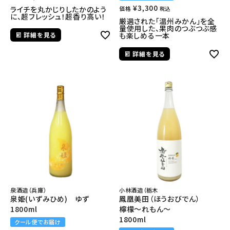
¥
3,300
ライチを丸かじりしたかのよう
価格
税込
に、超フレッシュ！超香り高い！
厳選された「温州みかん」を全
量使用した、果肉のつぶつぶ感
詳細を見る
も楽しめる一本
詳細を見る
泉酒造（兵庫）
小林酒造（栃木
泉姫(いずみひめ) ゆず
鳳凰美田（ほうおびでん）
1800ml
檸檬～れもん～
1800ml
クール便でお届け