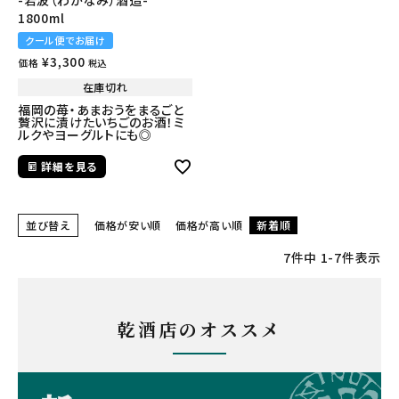
-若波（わかなみ）酒造-
1800ml
クール便でお届け
¥
3,300
価格
税込
在庫切れ
福岡の苺・あまおうをまるごと
贅沢に漬けたいちごのお酒！ミ
ルクやヨーグルトにも◎
詳細を見る
並び替え
価格が安い順
価格が高い順
新着順
7
件中
1
-
7
件表示
乾酒店のオススメ