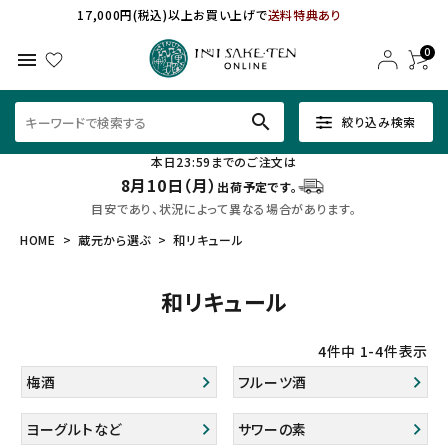
17,000円(税込)以上お買い上げで
送料特典あり
0
menu
search
絞り込み検索
本日23:59までのご注文は
8月10日（月）
出荷予定です。
目安であり、状況によって異なる場合があります。
HOME
蔵元から選ぶ
和リキュール
和リキュール
4
件中
1
-
4
件表示
梅酒
フルーツ酒
ヨーグルトなど
サワーの素