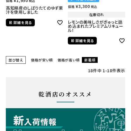
¥
1,950
価格
税込
¥
3,300
価格
税込
高知県産のしぼりたてのゆず果
汁を使用しました
在庫切れ
レモンの美味しさがぎゅっと詰
詳細を見る
め込まれたプレミアムリキュー
ル！
詳細を見る
並び替え
価格が安い順
価格が高い順
新着順
18
件中
1
-
18
件表示
乾酒店のオススメ