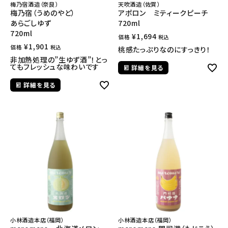
梅乃宿酒造（奈良）
天吹酒造（佐賀）
梅乃宿（うめのやど）
アポロン ミティークピーチ
あらごしゆず
720ml
720ml
¥
1,694
価格
税込
¥
1,901
価格
税込
桃感たっぷりなのにすっきり！
非加熱処理の”生ゆず酒”！とっ
てもフレッシュな味わいです
詳細を見る
詳細を見る
小林酒造本店（福岡）
小林酒造本店（福岡）