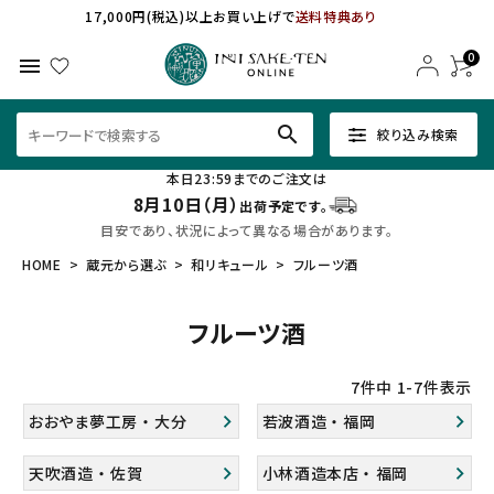
17,000円(税込)以上お買い上げで
送料特典あり
0
menu
search
絞り込み検索
本日23:59までのご注文は
8月10日（月）
出荷予定です。
目安であり、状況によって異なる場合があります。
HOME
蔵元から選ぶ
和リキュール
フルーツ酒
フルーツ酒
7
件中
1
-
7
件表示
おおやま夢工房 ・ 大分
若波酒造 ・ 福岡
天吹酒造 ・ 佐賀
小林酒造本店 ・ 福岡