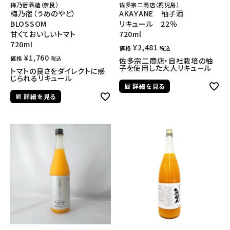
梅乃宿酒造（奈良）
佐多宗二商店（鹿児島）
梅乃宿（うめのやど）
AKAYANE 柚子酒
BLOSSOM
リキュール 22％
甘くておいしいトマト
720ml
720ml
¥
2,481
価格
税込
¥
1,760
価格
税込
佐多宗二商店・自社栽培の柚
子を使用した大人リキュール
トマトの良さをダイレクトに感
じられるリキュール
詳細を見る
詳細を見る