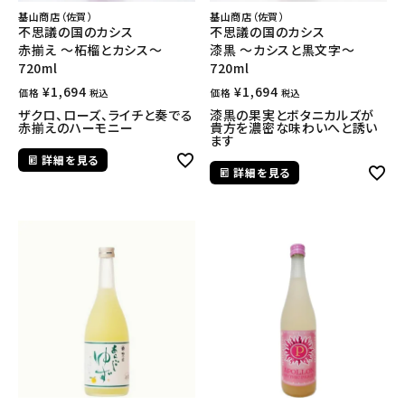
基山商店（佐賀）
基山商店（佐賀）
不思議の国のカシス
不思議の国のカシス
赤揃え ～柘榴とカシス～
漆黒 ～カシスと黒文字～
720ml
720ml
¥
1,694
¥
1,694
価格
価格
税込
税込
ザクロ、ローズ、ライチと奏でる
漆黒の果実とボタニカルズが
赤揃えのハーモニー
貴方を濃密な味わいへと誘い
ます
詳細を見る
詳細を見る