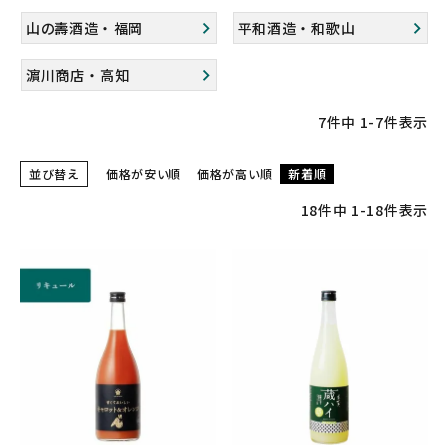
山の壽酒造 ・ 福岡
平和酒造 ・ 和歌山
濵川商店 ・ 高知
7
件中
1
-
7
件表示
並び替え
価格が安い順
価格が高い順
新着順
18
件中
1
-
18
件表示