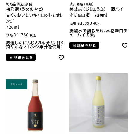
梅乃宿酒造（奈良）
濵川商店（高知）
梅乃宿（うめのやど）
美丈夫（びじょうふ） 蔵ハイ
甘くておいしいキャロット＆オレ
ゆず＆山椒 720ml
ンジ
¥
1,850
価格
税込
720ml
炭酸水で割るだけ、本格辛口チ
¥
1,760
ューハイの素。
価格
税込
厳選したにんじん5本分と、甘く
詳細を見る
爽やかなオレンジ果汁を使用！
詳細を見る