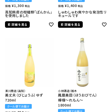
¥
1,300
¥
1,400
価格
価格
税込
税込
高知県産の柑橘類「ぽんかん」
しゅわしゅわ爽やかな発泡性リ
を使用しました
キュールです
詳細を見る
詳細を見る
濱川商店（高知）
小林酒造（栃木
美丈夫（びじょうふ）ゆず
鳳凰美田（ほうおびでん）
720ml
檸檬～れもん～
1800ml
クール便でお届け
クール便でお届け