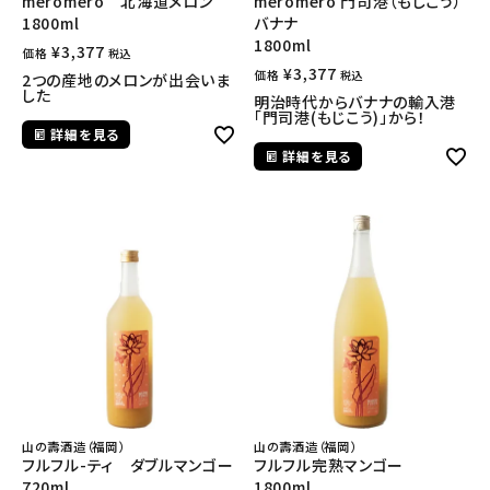
meromero 北海道メロン
meromero 門司港（もじこう）
1800ml
バナナ
1800ml
¥
3,377
価格
税込
¥
3,377
価格
税込
2つの産地のメロンが出会いま
した
明治時代からバナナの輸入港
「門司港(もじこう)」から！
詳細を見る
詳細を見る
山の壽酒造（福岡）
山の壽酒造（福岡）
フルフル-ティ ダブルマンゴー
フルフル完熟マンゴー
720ml
1800ml