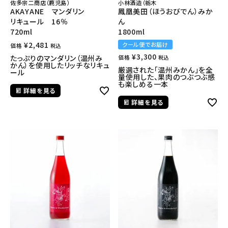
佐多宗二商店（鹿児島）
小林酒造（栃木
AKAYANE マンダリン
鳳凰美田（ほうおびでん）みか
リキュール 16％
ん
720ml
1800ml
¥
2,481
クール便でお届け
価格
税込
¥
3,300
たっぷりのマンダリン（温州み
価格
税込
かん）を使用したリッチなリキュ
厳選された「温州みかん」を全
ール
量使用した、果肉のつぶつぶ感
も楽しめる一本
詳細を見る
詳細を見る