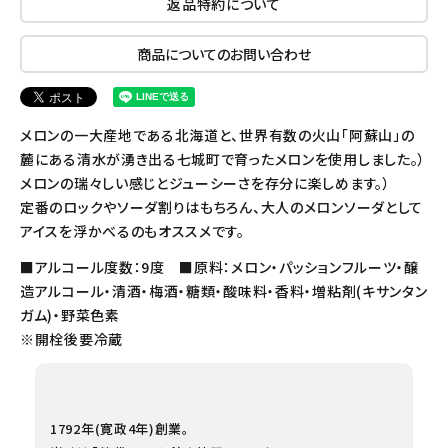
返品特約について
商品についてのお問い合わせ
メロンの一大産地である北海道と、世界有数の火山「阿蘇山」の
麓にある清水が湧き出る七城町で育ったメロンを使用しました。）
メロンの瑞々しい感じとジューシーさを存分に楽しめます。）
定番のロックやソーダ割りはもちろん、大人のメロンソーダとして
アイスを浮かべるのもオススメです。
■アルコール度数：9度 ■原料：メロン・パッションフルーツ・醸
造アルコール・清酒・梅酒・糖類・酸味料・香料・増粘剤(キサンタン
ガム)・野菜色素
※開栓後要冷蔵
1792年(寛政4年)創業。