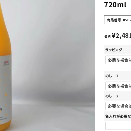
720ml
商品番号
050
¥
2,48
価格
ラッピング
のし 1
のし 2
名入れが必要な