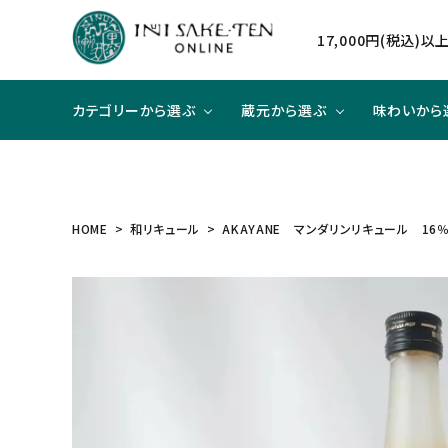
17,000円(税込)
カテゴリーから選ぶ
蔵元から選ぶ
味わいから
日本酒
日本酒
辛口×ジューシー
贈り物に
北海道
焼酎
焼酎
甘口×
大切な
東北
HOME
和リキュール
AKAYANE マンダリンリキュール 16％
和リキュール
和リキュール
甘口×すっきり
洋食と合わせて
近畿
ワイン
ワイン
旨口×
中華と
中国
ハイクラスのお酒