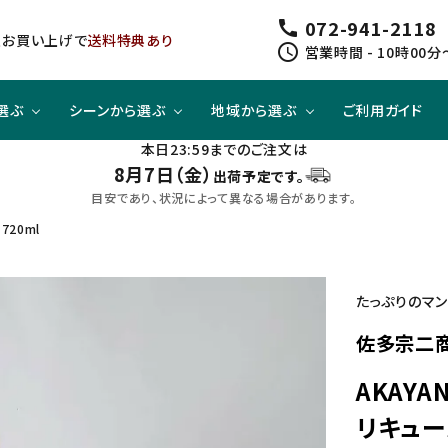
072-941-2118
call
以上お買い上げで
送料特典あり
schedule
営業時間 - 10時00分
選ぶ
シーンから選ぶ
地域から選ぶ
ご利用ガイド
本日23:59までのご注文は
8月7日（金）
出荷予定です。
ジューシー
方と
スピリッツ
スピリッツ
旨口×ジューシー
晩酌酒として
関東
目安であり、状況によって異なる場合があります。
720ml
すっきり
合わせて
ノンアルコール
クラフトビールセット
四国
たっぷりのマン
佐多宗二商
AKAY
リキュー