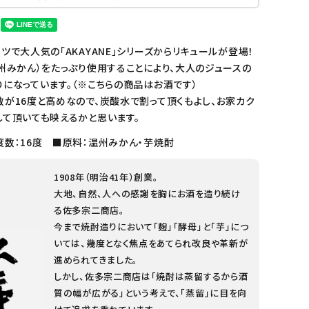
ツで大人気の「AKAYANE」シリーズからリキュールが登場！
州みかん）をたっぷり使用することにより、大人のジュースの
になっています。（※こちらの商品はお酒です）
数が16度と高めなので、炭酸水で割って頂くもよし、お家カク
して頂いても映えるかと思います。
度数：16度 ■原料：温州みかん・芋焼酎
1908年（明治41年）創業。
大地、自然、人への感謝を胸にお酒を造り続け
る佐多宗二商店。
今まで焼酎造りにおいて「麹」「酵母」と「芋」につ
いては、幾度となく焦点をあてられ改良や革新が
進められてきました。
しかし、佐多宗二商店は「焼酎は蒸留するから酒
質の幅が広がる」という考えで、「蒸留」に目を向