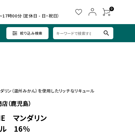
0
～17時00分（定休日 - 日・祝日）
search
絞り込み検索
ウイスキー
ウイスキー
辛口×すっきり
女子会に
中部
クラフトビールセット
ノンアルコール
九州
ダリン（温州みかん）を使用したリッチなリキュール
店（鹿児島）
ANE マンダリン
ル 16％