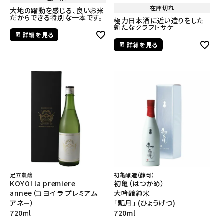
在庫切れ
大地の躍動を感じる、良いお米
だからできる特別な一本です。
極力日本酒に近い造りをした
新たなクラフトサケ
詳細を見る
詳細を見る
足立農醸
初亀醸造（静岡）
KOYOI la premiere
初亀（はつかめ）
annee（コヨイ ラ プレミアム
大吟醸純米
アネー）
「瓢月」 (ひょうげつ)
720ml
720ml