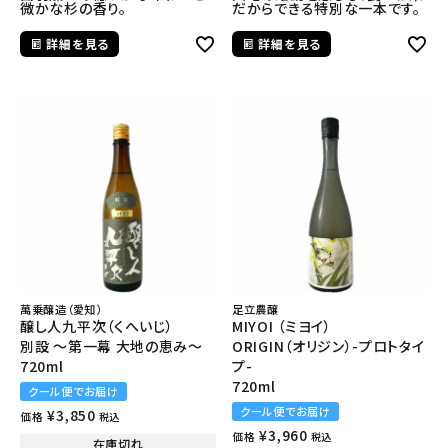
微かな杉の香り。
だからできる特別な一本です。
詳細を見る
詳細を見る
萬乗醸造（愛知）
足立農醸
醸し人九平次（くへいじ）
MIYOI （ミヨイ）
別設 ～第一幕 大地の恵み～
ORIGIN（オリジン）-プロトタイ
720ml
プ-
720ml
クール便でお届け
クール便でお届け
¥
3,850
価格
税込
¥
3,960
価格
税込
在庫切れ