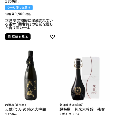
1800ml
クール便でお届け
¥
9,900
価格
税込
正倉院宝物殿に収蔵されてい
る香木「蘭奢待」の名前を冠し
た香り高い一本
詳細を見る
西酒造（鹿児島）
新澤醸造店（宮城）
天賦（てんぶ）純米大吟醸
超特撰 純米大吟醸 残響
1800ml
（ざんきょう）