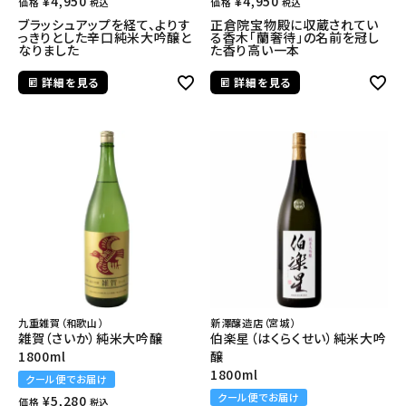
¥
4,950
¥
4,950
価格
価格
税込
税込
ブラッシュアップを経て、よりす
正倉院宝物殿に収蔵されてい
っきりとした辛口純米大吟醸と
る香木「蘭奢待」の名前を冠し
なりました
た香り高い一本
詳細を見る
詳細を見る
九重雑賀（和歌山）
新澤醸造店（宮城）
雑賀（さいか）純米大吟醸
伯楽星（はくらくせい）純米大吟
1800ml
醸
1800ml
クール便でお届け
クール便でお届け
¥
5,280
価格
税込