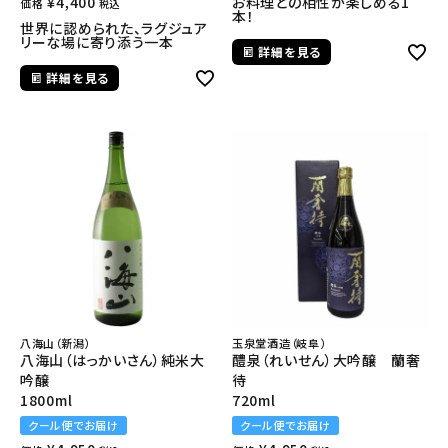
¥
4,400
お料理との相性が楽しめる1
価格
税込
本！
世界に認められた、ラグジュア
リーな場に寄り添う一本
詳細を見る
詳細を見る
八海山（新潟）
玉泉堂酒造（岐阜）
八海山（はっかいさん）純米大
醴泉（れいせん）大吟醸 蘭奢
吟醸
待
1800ml
720ml
クール便でお届け
クール便でお届け