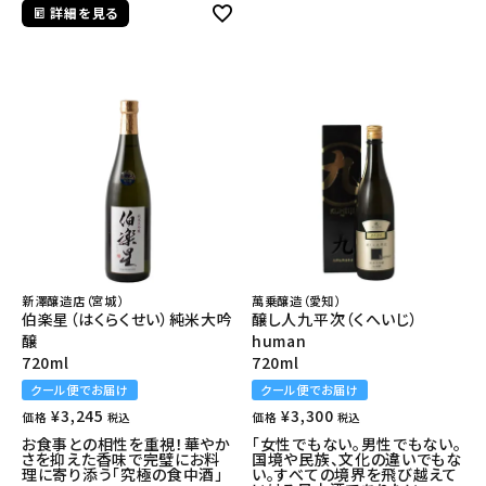
詳細を見る
新澤醸造店（宮城）
萬乗醸造（愛知）
伯楽星（はくらくせい）純米大吟
醸し人九平次（くへいじ）
醸
human
720ml
720ml
クール便でお届け
クール便でお届け
¥
3,245
¥
3,300
価格
価格
税込
税込
お食事との相性を重視！華やか
「女性でもない。男性でもない。
さを抑えた香味で完璧にお料
国境や民族、文化の違いでもな
理に寄り添う「究極の食中酒」
い。すべての境界を飛び越えて