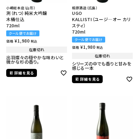
小嶋総本店（山形）
相原酒造（広島）
洌（れつ）純米大吟醸
UGO
木桶仕込
KALLISTI（ユージ―オー カリ
720ml
スティ）
720ml
クール便でお届け
クール便でお届け
¥
1,980
価格
税込
¥
1,980
価格
税込
在庫切れ
在庫切れ
出羽燦々の穏やかな味わいと
微かな杉の香り。
シリーズの中でも香りと甘みを
感じる一本
詳細を見る
詳細を見る