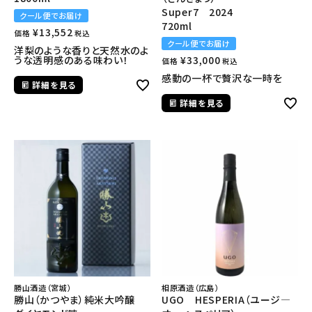
Super7 2024
クール便でお届け
720ml
¥
13,552
価格
税込
クール便でお届け
洋梨のような香りと天然水のよ
うな透明感のある味わい！
¥
33,000
価格
税込
感動の一杯で贅沢な一時を
詳細を見る
詳細を見る
勝山酒造（宮城）
相原酒造（広島）
勝山（かつやま）純米大吟醸
UGO HESPERIA（ユージ―