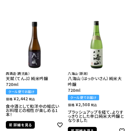
西酒造（鹿児島）
八海山（新潟）
天賦（てんぶ）純米吟醸
八海山（はっかいさん）純米大
720ml
吟醸
720ml
クール便でお届け
クール便でお届け
¥
2,442
価格
税込
¥
2,508
価格
税込
食中酒として和洋中の幅広い
お料理との相性が楽しめる1
ブラッシュアップを経て、よりす
本！
っきりとした辛口純米大吟醸と
なりました
詳細を見る
詳細を見る