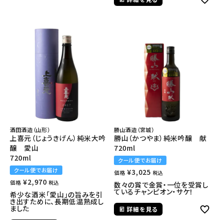
酒田酒造（山形）
勝山酒造（宮城）
上喜元（じょうきげん）純米大吟
勝山（かつやま）純米吟醸 献
醸 愛山
720ml
720ml
クール便でお届け
クール便でお届け
¥
3,025
価格
税込
¥
2,970
価格
税込
数々の賞で金賞・一位を受賞し
ているチャンピオン・サケ！
希少な酒米「愛山」の旨みを引
き出すために、長期低温熟成し
ました
詳細を見る