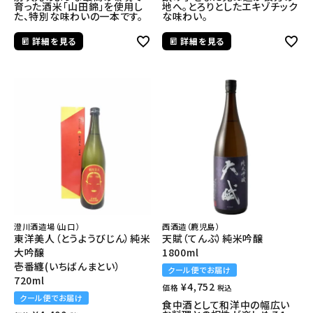
育った酒米「山田錦」を使用し
地へ。とろりとしたエキゾチック
た、特別な味わいの一本です。
な味わい。
詳細を見る
詳細を見る
澄川酒造場（山口）
西酒造（鹿児島）
東洋美人（とうようびじん）純米
天賦（てんぶ）純米吟醸
大吟醸
1800ml
壱番纏(いちばんまとい）
クール便でお届け
720ml
¥
4,752
価格
税込
クール便でお届け
食中酒として和洋中の幅広い