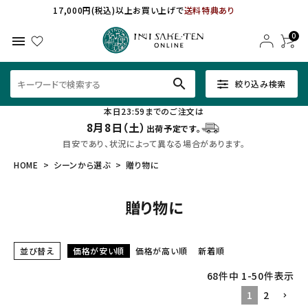
17,000円(税込)以上お買い上げで
送料特典あり
0
menu
search
絞り込み検索
本日23:59までのご注文は
8月8日（土）
出荷予定です。
目安であり、状況によって異なる場合があります。
HOME
シーンから選ぶ
贈り物に
贈り物に
並び替え
価格が安い順
価格が高い順
新着順
68
件中
1
-
50
件表示
1
2