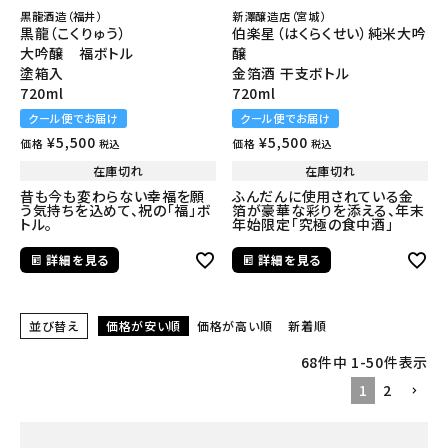
黒龍酒造（福井）
新澤醸造店（宮城）
黒龍（こくりゅう）
伯楽星（はくらくせい）純米大吟
大吟醸 福ボトル
醸
塗箱入
金箔酒 干支ボトル
720ml
720ml
クール便でお届け
クール便でお届け
¥
5,500
¥
5,500
価格
価格
税込
税込
在庫切れ
在庫切れ
昔も今も変わらない幸福を願
ふんだんに使用されている金
う気持ちを込めて、祝の「福」ボ
箔が豪華な彩りを添える、年末
トル。
年始限定「究極の食中酒」
詳細を見る
詳細を見る
並び替え
価格が安い順
価格が高い順
新着順
68
件中
1
-
50
件表示
1
2