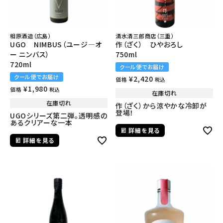
清水清三郎商店（三重）
相原酒造（広島）
作（ざく） ひやおろし
UGO NIMBUS（ユージ―オ
750ml
ー ニンバス）
720ml
クール便でお届け
クール便でお届け
¥
2,420
価格
税込
¥
1,980
価格
税込
在庫切れ
在庫切れ
作（ざく）から涼やかな冷卸が
登場！
UGOシリーズ第二弾。透明感の
あるクリアーな一本
詳細を見る
詳細を見る