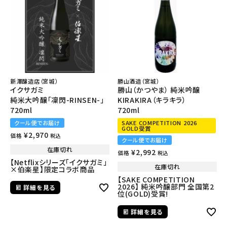
新澤醸造店（宮城）
勝山酒造（宮城）
イクサガミ
勝山（かつやま） 純米吟醸
純米大吟醸「凜閃-RINSEN-」
KIRAKIRA（キラキラ）
720ml
720ml
クール便でお届け
SAKE COMPETITION 2026
GOLD受賞
¥
2,970
価格
税込
クール便でお届け
在庫切れ
¥
2,992
価格
税込
【Netflixシリーズ「イクサガミ」
在庫切れ
×伯楽星】限定コラボ商品
【SAKE COMPETITION
2026】 純米吟醸部門 全国第2
詳細を見る
位(GOLD)受賞!
詳細を見る