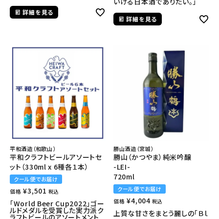
いける日本酒でありたい。」
詳細を見る
詳細を見る
平和酒造（和歌山）
勝山酒造（宮城）
平和クラフトビールアソートセ
勝山（かつやま）純米吟醸
ット（330ml x 6種各１本）
-LEI-
720ml
クール便でお届け
クール便でお届け
¥
3,501
価格
税込
¥
4,004
価格
税込
「World Beer Cup2022」ゴー
ルドメダルを受賞した実力派ク
上質な甘さをまとう麗しの「Ｂｌ
ラフトビールのアソートメント