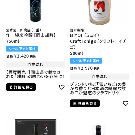
清水清三郎商店（三重）
足立農醸
作 純米吟醸 【岡山雄町】
MIYOI （ミヨイ）
750ml
Craft Ichigo（クラフト イチ
ゴ）
クール便でお届け
500ml
¥
2,420
価格
税込
クール便でお届け
在庫切れ
¥
2,970
価格
税込
【再度販売！】岡山県で栽培さ
れた「雄町」の味わいを存分に！
在庫切れ
ブランドいちご「富いちご」の豊
詳細を見る
かな香りと日本酒の綺麗な飲
み口が魅惑のクラフトサケ
詳細を見る