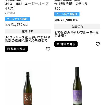
UGO IRIS（ユージ―オー ア
作 純米吟醸 Zラベル
イリス）
750ml
720ml
クール便でお届け
クール便でお届け
¥
1,980
価格
税込
¥
1,870
価格
税込
在庫切れ
在庫切れ
とても飲みやすいフルーティな
限定酒！
UGOシリーズ第三弾。味わいや
余韻の繊細な重なりを感じて
詳細を見る
詳細を見る