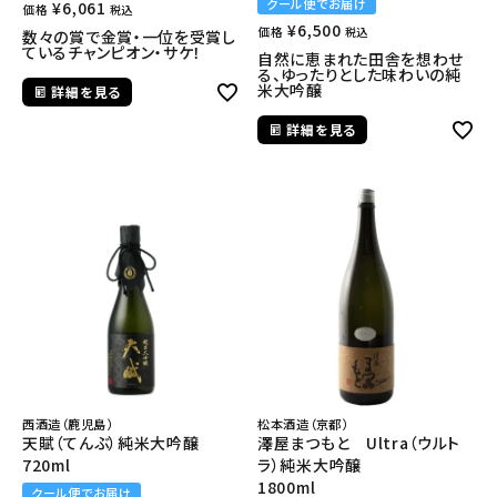
クール便でお届け
¥
6,061
価格
税込
¥
6,500
価格
税込
数々の賞で金賞・一位を受賞し
ているチャンピオン・サケ！
自然に恵まれた田舎を想わせ
る、ゆったりとした味わいの純
米大吟醸
詳細を見る
詳細を見る
西酒造（鹿児島）
松本酒造（京都）
天賦（てんぶ）純米大吟醸
澤屋まつもと Ultra（ウルト
720ml
ラ）純米大吟醸
1800ml
クール便でお届け