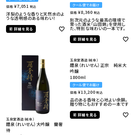
クール便でお届け
¥
7,051
価格
税込
¥
8,360
価格
税込
洋梨のような香りと天然水のよ
うな透明感のある味わい！
別次元のような最高の環境で
育った酒米「山田錦」を使用し
た、特別な味わいの一本です。
詳細を見る
詳細を見る
玉泉堂酒造（岐阜）
醴泉（れいせん）正宗 純米大
吟醸
1800ml
クール便でお届け
¥
13,200
価格
税込
品のある香味と心地よい余韻。
贈り物にもおすすめの一本です
詳細を見る
玉泉堂酒造（岐阜）
醴泉（れいせん）大吟醸 蘭奢
待