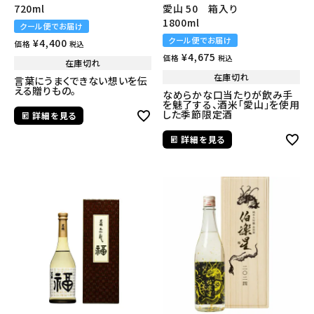
720ml
愛山 50 箱入り
1800ml
クール便でお届け
クール便でお届け
¥
4,400
価格
税込
¥
4,675
価格
税込
在庫切れ
在庫切れ
言葉にうまくできない想いを伝
える贈りもの。
なめらかな口当たりが飲み手
を魅了する、酒米「愛山」を使用
した季節限定酒
詳細を見る
詳細を見る