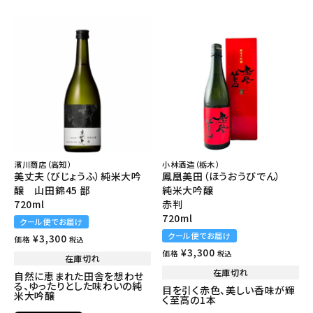
濱川商店（高知）
小林酒造（栃木）
美丈夫（びじょうふ）純米大吟
鳳凰美田（ほうおうびでん）
醸 山田錦45 鄙
純米大吟醸
720ml
赤判
720ml
クール便でお届け
クール便でお届け
¥
3,300
価格
税込
¥
3,300
価格
税込
在庫切れ
在庫切れ
自然に恵まれた田舎を想わせ
る、ゆったりとした味わいの純
目を引く赤色、美しい香味が輝
米大吟醸
く至高の1本