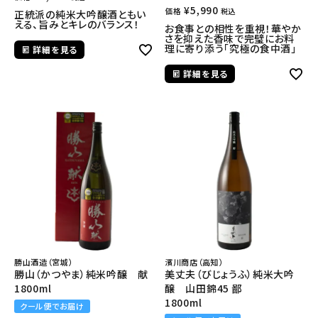
¥
5,990
価格
税込
正統派の純米大吟醸酒ともい
える、旨みとキレのバランス！
お食事との相性を重視！華やか
さを抑えた香味で完璧にお料
理に寄り添う「究極の食中酒」
詳細を見る
詳細を見る
勝山酒造（宮城）
濱川商店（高知）
勝山（かつやま）純米吟醸 献
美丈夫（びじょうふ）純米大吟
1800ml
醸 山田錦45 鄙
1800ml
クール便でお届け