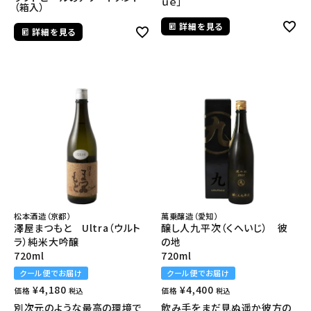
ｕｅ」
（箱入）
詳細を見る
詳細を見る
松本酒造（京都）
萬乗醸造（愛知）
澤屋まつもと Ultra（ウルト
醸し人九平次（くへいじ） 彼
ラ）純米大吟醸
の地
720ml
720ml
クール便でお届け
クール便でお届け
¥
4,180
¥
4,400
価格
価格
税込
税込
別次元のような最高の環境で
飲み手をまだ見ぬ遥か彼方の