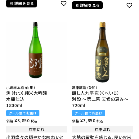
詳細を見る
詳細を見る
小嶋総本店（山形）
萬乗醸造（愛知）
洌（れつ）純米大吟醸
醸し人九平次（くへいじ）
木桶仕込
別設 ～第二幕 天候の恵み～
1800ml
720ml
クール便でお届け
クール便でお届け
¥
3,850
¥
3,850
価格
価格
税込
税込
在庫切れ
在庫切れ
出羽燦々の穏やかな味わいと
大地の躍動を感じる、良いお米