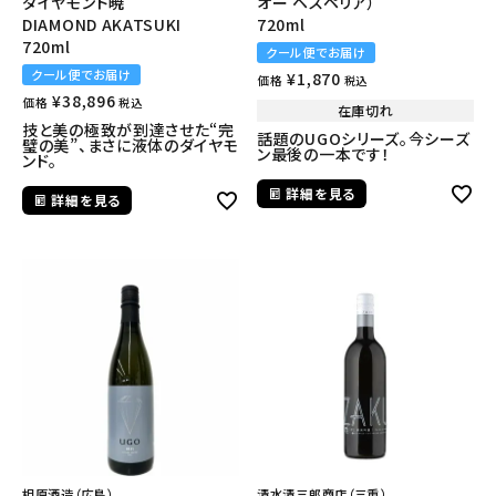
ダイヤモンド暁
オー ヘスペリア）
DIAMOND AKATSUKI
720ml
720ml
クール便でお届け
クール便でお届け
¥
1,870
価格
税込
¥
38,896
価格
税込
在庫切れ
技と美の極致が到達させた“完
話題のUGOシリーズ。今シーズ
璧の美”、まさに液体のダイヤモ
ン最後の一本です！
ンド。
詳細を見る
詳細を見る
相原酒造（広島）
清水清三郎商店（三重）