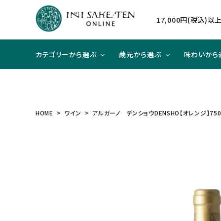
17,000円(税込)
カテゴリーから選ぶ
蔵元から選ぶ
味わいから
日本酒
日本酒
辛口×ジューシー
贈り物に
北海道
焼酎
焼酎
甘口×
大切な
東北
HOME
ワイン
アルガーノ デンショウDENSHO【オレンジ】750
和リキュール
和リキュール
甘口×すっきり
洋食と合わせて
近畿
ワイン
ワイン
旨口×
中華と
中国
ハイクラスのお酒