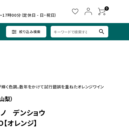
0
～17時00分（定休日 - 日・祝日）
search
絞り込み検索
ウイスキー
ウイスキー
辛口×すっきり
女子会に
中部
クラフトビールセット
ノンアルコール
九州
が輝く色調。数年をかけて試行錯誤を重ねたオレンジワイン
山梨）
ノ デンショウ
HO【オレンジ】