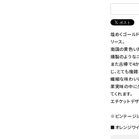
煌めくゴールド
リース。
南国の黄色い
燻製のようなニ
また古樽で4
じ、とても複雑
繊細な味わい
果実味の中に
てくれます。
エチケットデ
※ビンテージ
■オレンジワ