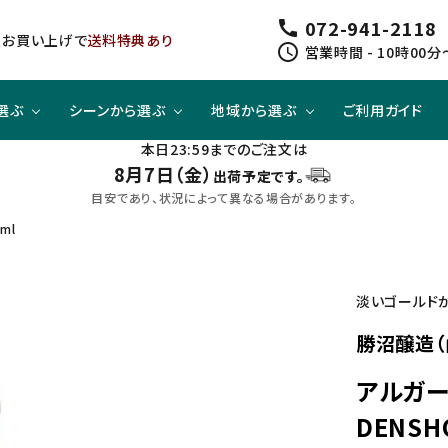
072-941-2118
call
以上お買い上げで
送料特典あり
schedule
営業時間 - 10時00分
選ぶ
シーンから選ぶ
地域から選ぶ
ご利用ガイド
本日23:59までのご注文は
8月7日（金）
出荷予定です。
ジューシー
方と
スピリッツ
スピリッツ
旨口×ジューシー
晩酌酒として
関東
目安であり、状況によって異なる場合があります。
ml
すっきり
合わせて
ノンアルコール
クラフトビールセット
四国
淡いゴールド
勝沼醸造（
アルガー
DENS