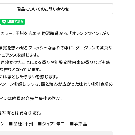
商品についてのお問い合わせ
カラー。甲州を究める勝沼醸造から、「オレンジワイン」がリ
果実を想わせるフレッシュな香りの中に、ダージリンの茶葉や
ュアンスを感じます。
か月寝かせたことによる香りや乳酸発酵由来の香りなども感
な香りとなっています。
には凛とした佇まいを感じます。
タンニンを感じつつも、酸と渋みが広がった味わいを引き締め
ザインは綿貫宏介先生最後の作品。
は写真とは異なります。
イン ■品種：甲州 ■タイプ：辛口 ■季節品