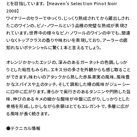
とを目指しています。 【Heaven’s Selection Pinot Noir
2008】
ワイナリーのセラーでゆっくり、じっくり熟成されてから蔵出しされ
たこのワインの、ピノ・ノワールという品種の完璧な熟成が表現さ
れています。世界中の様々なピノ・ノワールのワインの中でも、間違
いなくトップクラスの香りや味わいを表現しており、アーラーの底
知れないポテンシャルに驚く１本と言えるでしょう。
オレンジかかったエッジの、深みのあるガーネットの色調。しっか
りとした粘性もみられ、エキス分の多さを外観からも感じ取ること
ができます。味わいのアタックから熟した赤系果実の風味、風味豊
かなスパイスや土のタッチ、そして調和した樽の風味がジューシー
に口中に広がります。滑らかで奥行きのあるタンニンや円熟した旨
味、伸びのあるキメの細かな酸味が中盤に広がり、しっかりとした
骨格を形成。しかしながら余韻はとてもエレガントで、多層に広が
る風味が長く続きます。
●テクニカル情報