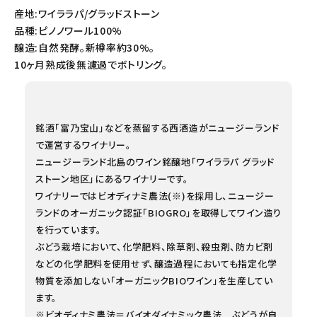
産地:ワイララパ/グラッドストーン
品種:ピノノワール100%
醸造:自然発酵。新樽率約30%。
10ヶ月熟成後無濾過でボトリング。
銘酒「富乃宝山」などを蒸留する西酒造がニュージーランド
で運営するワイナリー。
ニュージーランド北島のワイン銘醸地「ワイララパ グラッド
ストーン地区」にあるワイナリーです。
ワイナリーではビオディナミ農法(※)を採用し、ニュージー
ランドのオーガニック認証「BIOGRO」を取得してワイン造り
を行っています。
ぶどう栽培において、化学肥料、除草剤、殺虫剤、防カビ剤
などの化学肥料を使用せず、醸造過程においても指定化学
物質を添加しない「オーガニックBIOワイン」を生産してい
ます。
※ビオディナミ農法＝バイオダイナミック農法 ぶどうが自