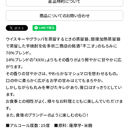
返品特約について
商品についてのお問い合わせ
ウイスキーやグラッパを蒸留するときの蒸留器、間接加熱蒸留器
で蒸留した芋焼酎を佐多宗二商店の銘酒「不二才」のもろみに
70%ブレンド。
24％ブレンドの「XXIV」よりもその香りがより鮮やかに甘やかに広
がります。
その香りの甘やかさは、やわらかなマシュマロを想わせるもの。
口の中に柔らかく広がるお芋の甘みはとてもまろやか。
しかしながらも丸みを帯びたキレがあり、後口はすっきりとしてい
ます。
お食事との相性がよく、様々なお料理とともに楽しんでいただけま
す。
また、食後のブランデーのように楽しむのも◎！
■アルコール度数：25度 ■原料：薩摩芋・米麹