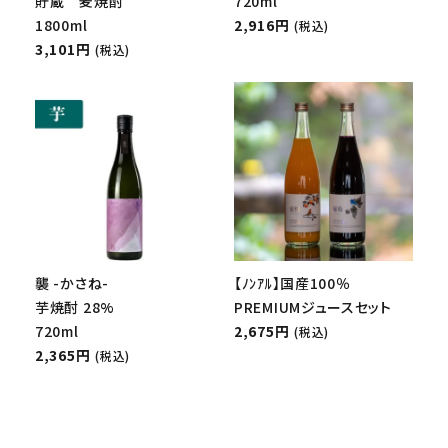
貯蔵 麦焼酎
720ml
1800ml
2,916円
(税込)
3,101円
(税込)
襲 -かさね-
【ﾉﾝｱﾙ】国産100％
芋焼酎 28%
PREMIUMジュースセット
720ml
2,675円
(税込)
2,365円
(税込)