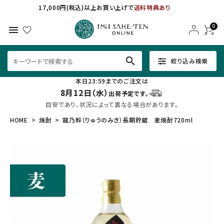
17,000円(税込)以上お買い上げで
送料特典あり
0
menu
search
絞り込み検索
本日23:59までのご注文は
8月12日（水）
出荷予定です。
目安であり、状況によって異なる場合があります。
HOME
焼酎
龍乃幹（りゅうのみき）長期貯蔵 麦焼酎720ml