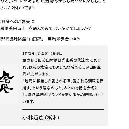
きりとしたキレがあるので、芳醇ながらも爽やかに楽しむこと
練された味わいです！
ご自身へのご褒美に！
「鳳凰美田 赤判」を選んでみてはいかがでしょうか？
庫県西脇地区産「山田錦」 ■精米歩合：40％
1872年(明治5年)創業。
蔵のある旧美田村は日光山系の伏流水に恵ま
れ、お米の栽培にも適した地域で美しい田園風
景が広がります。
「地元に根差した愛される酒、愛される酒蔵を目
指す」という理念のもと、人との対話を大切に
し、鳳凰美田のブランドを高めるため研鑽されて
います。
小林酒造（栃木）