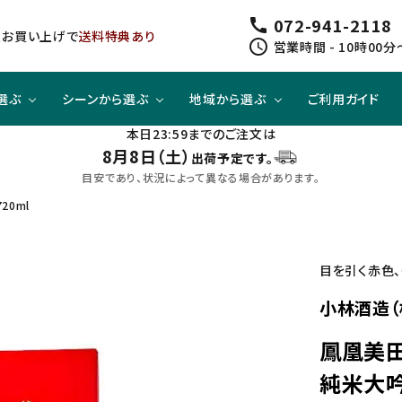
072-941-2118
call
以上お買い上げで
送料特典あり
schedule
営業時間 - 10時00分
選ぶ
シーンから選ぶ
地域から選ぶ
ご利用ガイド
本日23:59までのご注文は
8月8日（土）
出荷予定です。
ジューシー
方と
スピリッツ
スピリッツ
旨口×ジューシー
晩酌酒として
関東
目安であり、状況によって異なる場合があります。
20ml
すっきり
合わせて
ノンアルコール
クラフトビールセット
四国
目を引く赤色
小林酒造（
鳳凰美田
純米大