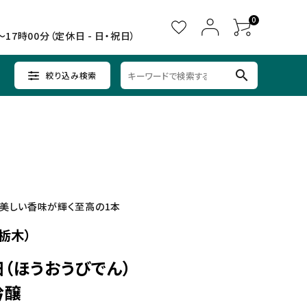
0
～17時00分（定休日 - 日・祝日）
search
絞り込み検索
ウイスキー
ウイスキー
辛口×すっきり
女子会に
中部
クラフトビールセット
ノンアルコール
九州
、美しい香味が輝く至高の1本
栃木）
（ほうおうびでん）
吟醸