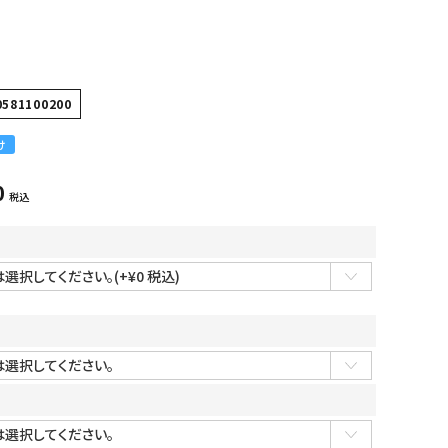
0581100200
け
0
税込