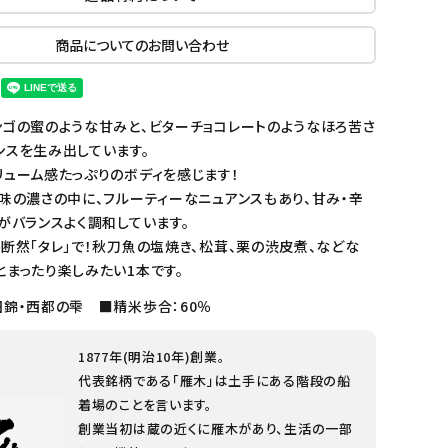
商品についてのお問い合わせ
ンゴの蜜のような甘みと、ビターチョコレートのようなほろ苦さ
ンスを生み出しています。
リューム感たっぷりのボディを感じます！
味の濃さの中に、フルーティーなニュアンスもあり、甘み・辛
がバランスよく調和しています。
断然「タレ」で！秋刀魚の塩焼き、松茸、栗の渋皮煮、などな
まったり楽しみたい1本です。
田錦・西都の雫 ■精米歩合：60％
1877年(明治10年)創業。
代表銘柄である「雁木」は土手にある階段の船
着場のことを言います。
創業当初は蔵の近くに雁木があり、生活の一部