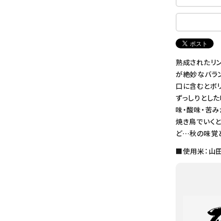
熟成されたリ
が絶妙なバラ
口に含むとボ
ずっしりとした
味・酸味・苦み
焼き鳥でいくと
ど…秋の味覚と
■使用米：山