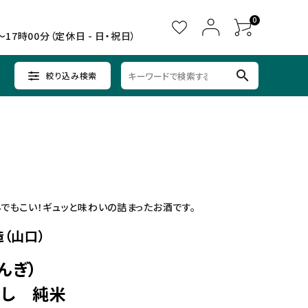
0
～17時00分（定休日 - 日・祝日）
search
絞り込み検索
ウイスキー
ウイスキー
辛口×すっきり
女子会に
中部
クラフトビールセット
ノンアルコール
九州
でもこい！ギュッと味わいの詰まったお酒です。
（山口）
んぎ）
ろし 純米