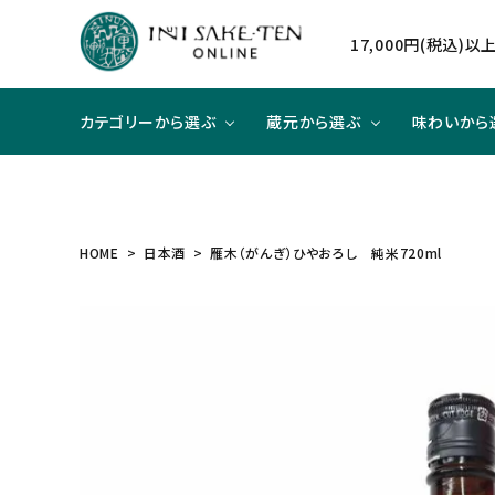
17,000円(税込)
カテゴリーから選ぶ
蔵元から選ぶ
味わいから
日本酒
日本酒
辛口×ジューシー
贈り物に
北海道
焼酎
焼酎
甘口×
大切な
東北
HOME
日本酒
雁木（がんぎ）ひやおろし 純米720ml
和リキュール
和リキュール
甘口×すっきり
洋食と合わせて
近畿
ワイン
ワイン
旨口×
中華と
中国
ハイクラスのお酒