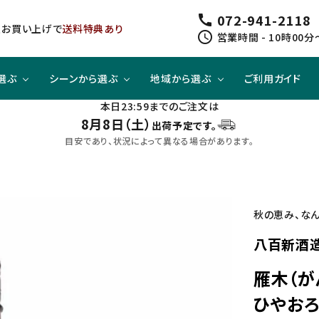
072-941-2118
call
以上お買い上げで
送料特典あり
schedule
営業時間 - 10時00分
選ぶ
シーンから選ぶ
地域から選ぶ
ご利用ガイド
本日23:59までのご注文は
8月8日（土）
出荷予定です。
ジューシー
方と
スピリッツ
スピリッツ
旨口×ジューシー
晩酌酒として
関東
目安であり、状況によって異なる場合があります。
すっきり
合わせて
ノンアルコール
クラフトビールセット
四国
秋の恵み、なん
八百新酒造
雁木（が
ひやお