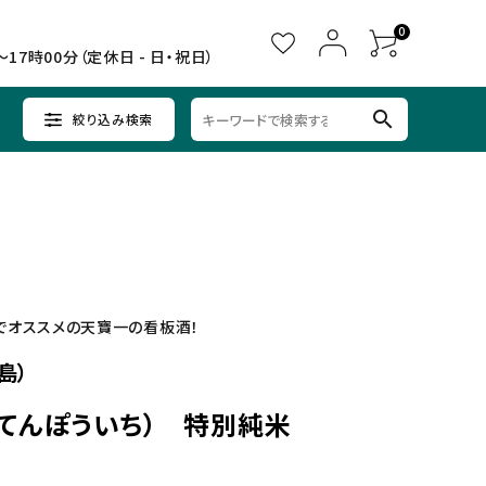
0
～17時00分（定休日 - 日・祝日）
search
絞り込み検索
ウイスキー
ウイスキー
辛口×すっきり
女子会に
中部
クラフトビールセット
ノンアルコール
九州
でオススメの天寶一の看板酒！
島）
てんぽういち） 特別純米