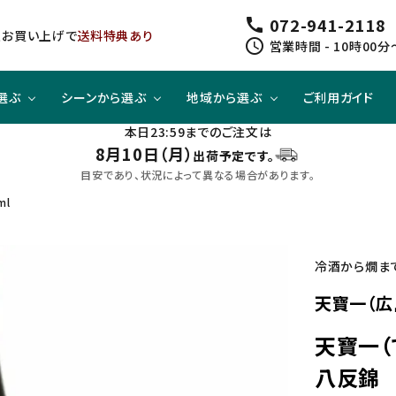
072-941-2118
call
以上お買い上げで
送料特典あり
schedule
営業時間 - 10時00分
選ぶ
シーンから選ぶ
地域から選ぶ
ご利用ガイド
本日23:59までのご注文は
8月10日（月）
出荷予定です。
ジューシー
方と
スピリッツ
スピリッツ
旨口×ジューシー
晩酌酒として
関東
目安であり、状況によって異なる場合があります。
ml
すっきり
合わせて
ノンアルコール
クラフトビールセット
四国
冷酒から燗ま
天寶一（広
天寶一（
八反錦