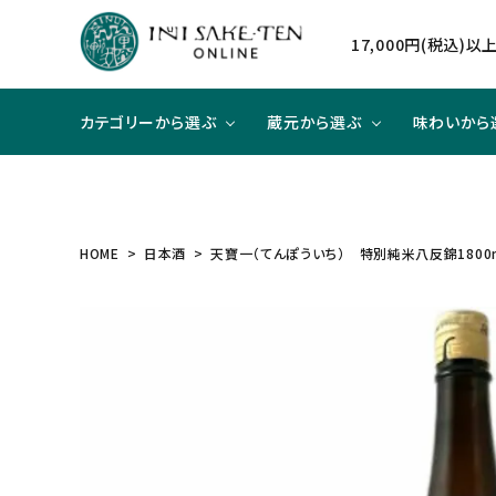
17,000円(税込)
カテゴリーから選ぶ
蔵元から選ぶ
味わいから
日本酒
日本酒
辛口×ジューシー
贈り物に
北海道
焼酎
焼酎
甘口×
大切な
東北
HOME
日本酒
天寶一（てんぽういち） 特別純米八反錦1800
和リキュール
和リキュール
甘口×すっきり
洋食と合わせて
近畿
ワイン
ワイン
旨口×
中華と
中国
ハイクラスのお酒