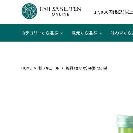
17,000円(税込)
カテゴリーから選ぶ
蔵元から選ぶ
味わいから
日本酒
日本酒
辛口×ジューシー
贈り物に
北海道
焼酎
焼酎
甘口×
大切な
東北
HOME
和リキュール
雑賀（さいか）梅酒720ml
和リキュール
和リキュール
甘口×すっきり
洋食と合わせて
近畿
ワイン
ワイン
旨口×
中華と
中国
ハイクラスのお酒