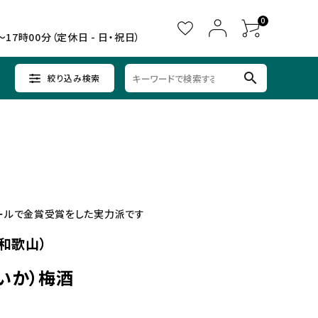
0
～17時00分（定休日 - 日・祝日）
search
絞り込み検索
ウイスキー
ウイスキー
辛口×すっきり
女子会に
中部
クラフトビールセット
ノンアルコール
九州
ールで金賞受賞をした実力派です
和歌山）
いか）梅酒