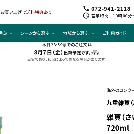
072-941-2118
call
以上お買い上げで
送料特典あり
schedule
営業時間 - 10時00分
選ぶ
シーンから選ぶ
地域から選ぶ
ご利用ガイド
本日23:59までのご注文は
8月7日（金）
出荷予定です。
ジューシー
方と
スピリッツ
スピリッツ
旨口×ジューシー
晩酌酒として
関東
目安であり、状況によって異なる場合があります。
すっきり
合わせて
ノンアルコール
クラフトビールセット
四国
海外のコンク
九重雑賀（
雑賀（さ
720ml