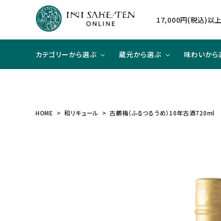
17,000円(税込)
カテゴリーから選ぶ
蔵元から選ぶ
味わいから
日本酒
日本酒
辛口×ジューシー
贈り物に
北海道
焼酎
焼酎
甘口×
大切な
東北
HOME
和リキュール
古鶴梅（ふるつるうめ）10年古酒720ml
和リキュール
和リキュール
甘口×すっきり
洋食と合わせて
近畿
ワイン
ワイン
旨口×
中華と
中国
ハイクラスのお酒