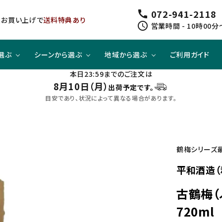
072-941-2118
call
以上お買い上げで
送料特典あり
schedule
営業時間 - 10時00分
選ぶ
シーンから選ぶ
地域から選ぶ
ご利用ガイド
本日23:59までのご注文は
8月10日（月）
出荷予定です。
ジューシー
方と
スピリッツ
スピリッツ
旨口×ジューシー
晩酌酒として
関東
目安であり、状況によって異なる場合があります。
すっきり
合わせて
ノンアルコール
クラフトビールセット
四国
鶴梅シリーズ
平和酒造（
古鶴梅（
720ml