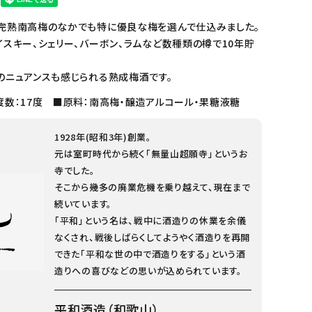
完熟南高梅のなかでも特に優良な梅を選んで仕込みました。
スキー、シェリー、バーボン、ラムなど数種類の樽で10年貯
のニュアンスも感じられる熟成梅酒です。
度数：17度 ■原料：南高梅・醸造アルコール・果糖液糖
1928年(昭和3年)創業。
元は室町時代から続く「無量山超願寺」というお
寺でした。
そこから幾多の廃業危機を乗り越えて、現在まで
続いています。
「平和」という名は、戦中に酒造りの休業を余儀
なくされ、戦後しばらくしてようやく酒造りを再開
できた「平和な世の中で酒造りをする」という酒
造りへの喜びなどの思いが込められています。
平和酒造（和歌山）