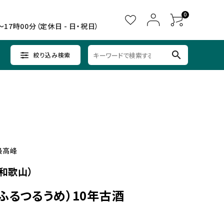
0
～17時00分（定休日 - 日・祝日）
search
絞り込み検索
ウイスキー
ウイスキー
辛口×すっきり
女子会に
中部
クラフトビールセット
ノンアルコール
九州
最高峰
和歌山）
ふるつるうめ）10年古酒