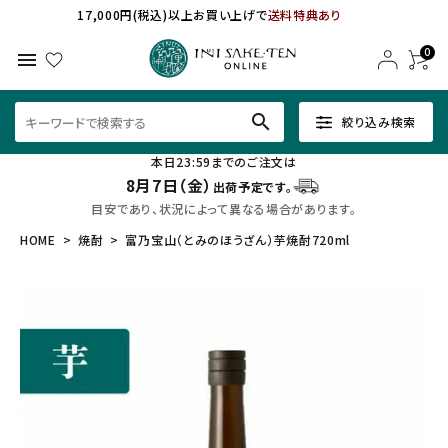
17,000円(税込)以上お買い上げで
送料特典あり
0
menu
search
絞り込み検索
本日23:59までのご注文は
8月7日（金）
出荷予定です。
目安であり、状況によって異なる場合があります。
HOME
焼酎
富乃宝山（とみのほうざん）芋焼酎720ml