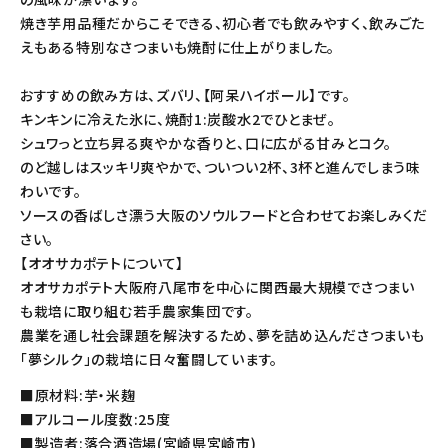
焼き芋用品種だからこそできる、初心者でも飲みやすく、飲みごた
えもある特別なさつまいも焼酎に仕上がりました。
おすすめの飲み方は、ズバリ、【阿呆ハイボール】です。
キンキンに冷えた氷に、焼酎1:炭酸水2でひとまぜ。
シュワっと立ち昇る爽やかな香りと、口に広がる甘みとコク。
のど越しはスッキリ爽やかで、ついつい2杯、3杯と進んでしまう味
わいです。
ソースの香ばしさ漂う大阪のソウルフードと合わせてお楽しみくだ
さい。
【オオサカポテトについて】
オオサカポテト大阪府八尾市を中心に関西最大規模でさつまい
も栽培に取り組む若手農家集団です。
農業を通し社会課題を解決するため、夢を詰め込んださつまいも
「夢シルク」の栽培に日々奮闘しています。
■原材料:芋・米麹
■アルコール度数:25度
■製造者:落合酒造場(宮崎県宮崎市)