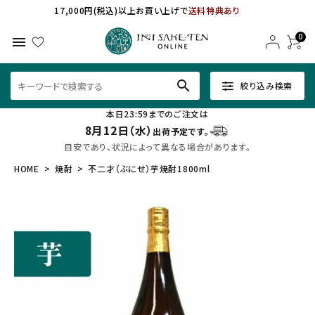
17,000円(税込)以上お買い上げで
送料特典あり
0
menu
search
絞り込み検索
本日23:59までのご注文は
8月12日（水）
出荷予定です。
目安であり、状況によって異なる場合があります。
HOME
焼酎
不二才（ぶにせ）芋焼酎1800ml