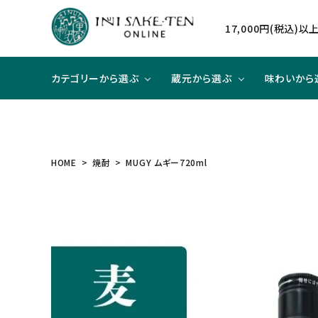
17,000円(税込)
カテゴリーから選ぶ
蔵元から選ぶ
味わいから
日本酒
日本酒
辛口×ジューシー
贈り物に
北海道
焼酎
焼酎
甘口×
大切な
東北
HOME
焼酎
MUGY ムギー720ml
和リキュール
和リキュール
甘口×すっきり
洋食と合わせて
近畿
ワイン
ワイン
旨口×
中華と
中国
ハイクラスのお酒