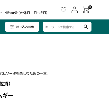
0
～17時00分（定休日 - 日・祝日）
search
絞り込み検索
ウイスキー
ウイスキー
辛口×すっきり
女子会に
中部
クラフトビールセット
ノンアルコール
九州
モさ。ソーダを楽しむための一本。
佐賀）
 ムギー