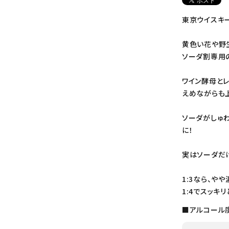
東京ウイスキー
黄色い花や野
ソーダ割専用
ワイン酵母と
えめながらも
ソーダがしゅ
に！
実はソーダだ
1:3なら、やや
1:4でスッキ
■アルコール度