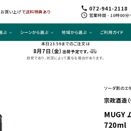
072-941-2118
call
以上お買い上げで
送料特典あり
schedule
営業時間 - 10時00分
選ぶ
シーンから選ぶ
地域から選ぶ
ご利用ガイド
本日23:59までのご注文は
8月7日（金）
出荷予定です。
ジューシー
方と
スピリッツ
スピリッツ
旨口×ジューシー
晩酌酒として
関東
目安であり、状況によって異なる場合があります。
すっきり
合わせて
ノンアルコール
クラフトビールセット
四国
ソーダ割のエ
宗政酒造（
MUGY
720ml