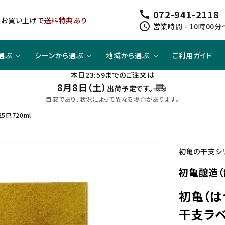
072-941-2118
call
以上お買い上げで
送料特典あり
schedule
営業時間 - 10時00分
選ぶ
シーンから選ぶ
地域から選ぶ
ご利用ガイド
本日23:59までのご注文は
8月8日（土）
出荷予定です。
ジューシー
方と
スピリッツ
スピリッツ
旨口×ジューシー
晩酌酒として
関東
目安であり、状況によって異なる場合があります。
巳720ml
すっきり
合わせて
ノンアルコール
クラフトビールセット
四国
初亀の干支シ
初亀醸造（
初亀（は
干支ラベ