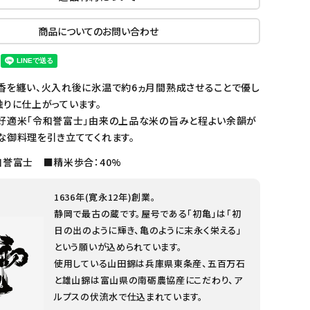
商品についてのお問い合わせ
香を纏い、火入れ後に氷温で約6ヵ月間熟成させることで優し
触りに仕上がっています。
好適米「令和誉富士」由来の上品な米の旨みと程よい余韻が
な御料理を引き立ててくれます。
和誉富士 ■精米歩合：40%
1636年(寛永12年)創業。
静岡で最古の蔵です。屋号である「初亀」は「初
日の出のように輝き、亀のように末永く栄える」
という願いが込められています。
使用している山田錦は兵庫県東条産、五百万石
と雄山錦は富山県の南砺農協産にこだわり、ア
ルプスの伏流水で仕込まれています。