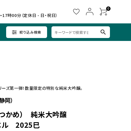
0
～17時00分（定休日 - 日・祝日）
search
絞り込み検索
ウイスキー
ウイスキー
辛口×すっきり
女子会に
中部
クラフトビールセット
ノンアルコール
九州
リーズ第一弾！数量限定の特別な純米大吟醸。
静岡）
つかめ） 純米大吟醸
ル 2025巳