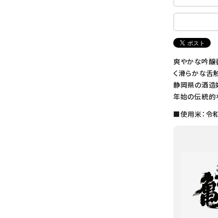
爽やかな吟醸
く滑らかな舌
静岡県の酒造
年始の伝統的
■使用米：令