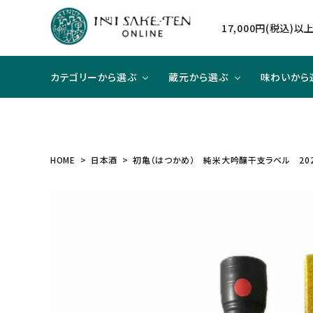
17,000円(税込)
カテゴリーから選ぶ
蔵元から選ぶ
味わいから
日本酒
日本酒
辛口×ジューシー
贈り物に
北海道
焼酎
焼酎
甘口×
大切な
東北
HOME
日本酒
初亀（はつかめ） 純米大吟醸干支ラベル 2025
和リキュール
和リキュール
甘口×すっきり
洋食と合わせて
近畿
ワイン
ワイン
旨口×
中華と
中国
ハイクラスのお酒