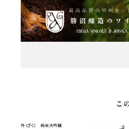
こ
作（ざく） 純米大吟醸