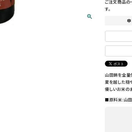
ご注文商品の
す。
申
山田錦を全量
夏を越した穏
優しいお米の
■原料米:山田