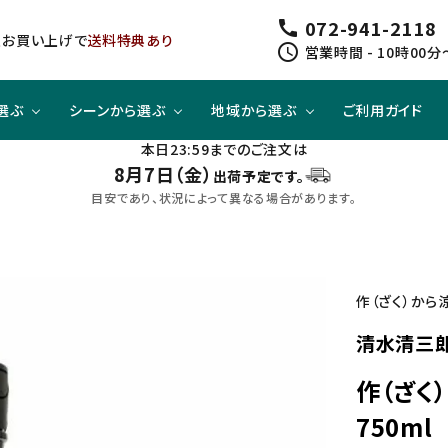
072-941-2118
call
以上お買い上げで
送料特典あり
schedule
営業時間 - 10時00分
選ぶ
シーンから選ぶ
地域から選ぶ
ご利用ガイド
本日23:59までのご注文は
8月7日（金）
出荷予定です。
ジューシー
方と
スピリッツ
スピリッツ
旨口×ジューシー
晩酌酒として
関東
目安であり、状況によって異なる場合があります。
すっきり
合わせて
ノンアルコール
クラフトビールセット
四国
作（ざく）から
清水清三郎
作（ざく
750ml