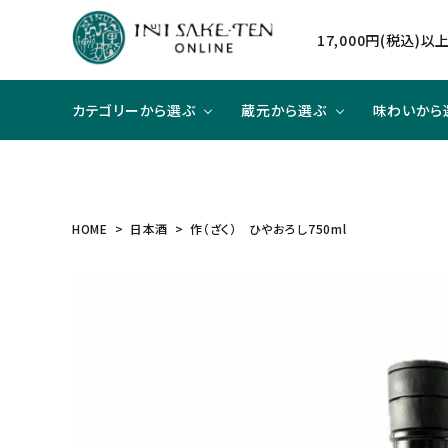
17,000円(税込)
カテゴリーから選ぶ
蔵元から選ぶ
味わいから
日本酒
日本酒
辛口×ジューシー
贈り物に
北海道
焼酎
焼酎
甘口×
大切な
東北
HOME
日本酒
作（ざく） ひやおろし750ml
和リキュール
和リキュール
甘口×すっきり
洋食と合わせて
近畿
ワイン
ワイン
旨口×
中華と
中国
ハイクラスのお酒