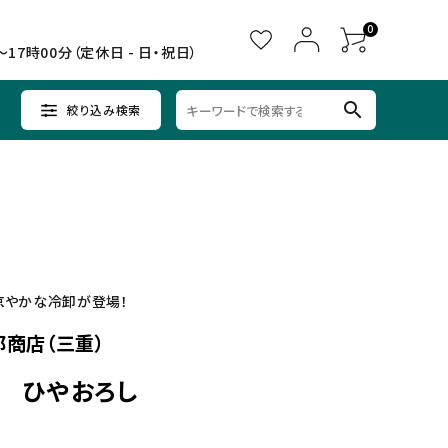
0
～17時00分（定休日 - 日・祝日）
search
絞り込み検索
ウイスキー
ウイスキー
辛口×すっきり
女子会に
中部
クラフトビールセット
ノンアルコール
九州
涼やかな冷卸が登場！
商店（三重）
） ひやおろし