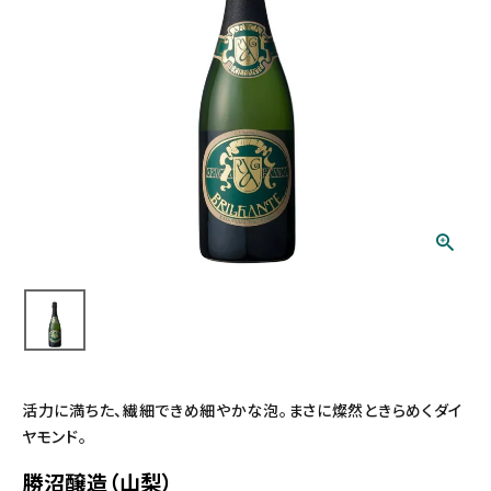
活力に満ちた、繊細できめ細やかな泡。まさに燦然ときらめくダイ
ヤモンド。
勝沼醸造（山梨）