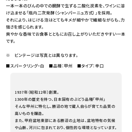
一本一本のびんの中での醗酵で生ずる二酸化炭素を、ワインに溶
け込ませる「瓶内二次発酵（シャンパーニュ方式）」を採用。
それにより、はじける泡はとてもキメが細やかで繊細ながらも、力
強さを感じられます。
爽やかな香味でお食事とともにお召し上がりいただきやすい一本
です。
※ ビンテージは写真とは異なります。
■スパークリング・白 ■品種：甲州 ■タイプ：辛口
1937年（昭和12年）創業。
1300年の歴史を持つ、日本固有のぶどう品種「甲州」
そんな甲州に特化し、勝沼の地で蔵人自らが育てた品質の
高いものを醸造。
また、甲府盆地東部にある勝沼の土地は、盆地特有の気候
や山脈、河川に包まれており、個性的な環境となっています。