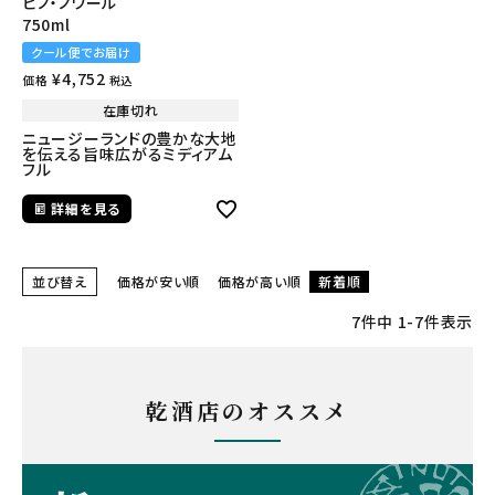
ピノ・ノワール
750ml
クール便でお届け
¥
4,752
価格
税込
在庫切れ
ニュージーランドの豊かな大地
を伝える旨味広がるミディアム
フル
詳細を見る
並び替え
価格が安い順
価格が高い順
新着順
7
件中
1
-
7
件表示
乾酒店のオススメ