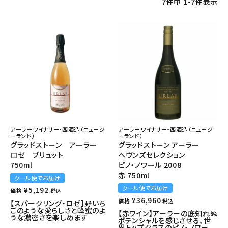
7
件中
1
-
7
件表示
アーラーワイナリー・西酒造（ニュージ
アーラーワイナリー・西酒造（ニュージ
ーランド）
ーランド）
グラッドストーン アーラー
グラッドストーン アーラー
ロゼ ブリュット
ヘヴンズセレクション
750ml
ピノ・ノワール 2008
赤 750ml
クール便でお届け
クール便でお届け
¥
5,192
価格
税込
¥
36,960
価格
税込
【スパークリング・ロゼ】野いち
ごのような愛らしさと蜂蜜のよ
【赤ワイン】アーラーの底知れぬ
うな濃密さを楽しめます
ポテンシャルを感じさせる、世
界トップクラスのピノ・ノワー