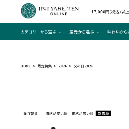
17,000円(税込)
カテゴリーから選ぶ
蔵元から選ぶ
味わいから
日本酒
日本酒
辛口×ジューシー
贈り物に
北海道
焼酎
焼酎
甘口×
大切な
東北
HOME
限定特集
2026
父の日2026
和リキュール
和リキュール
甘口×すっきり
洋食と合わせて
近畿
ワイン
ワイン
旨口×
中華と
中国
ハイクラスのお酒
並び替え
価格が安い順
価格が高い順
新着順