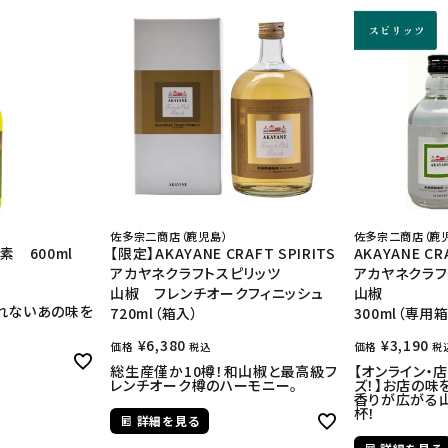
佐多宗二商店（鹿児島）
佐多宗二商店（鹿
素 600ml
【限定】AKAYANE CRAFT SPIRITS
AKAYANE CR
アカヤネクラフトスピリッツ
アカヤネクラフ
山椒 フレンチオークフィニッシュ
山椒
られないあの味を
720ml（箱入）
300ml（専用
¥
6,380
¥
3,190
価格
価格
税込
税
総生産僅か10樽！和山椒と最高級フ
【オンライン・
レンチオーク樽のハーモニー。
ズ！】お店の味
香りが広がる
杯！
詳細を見る