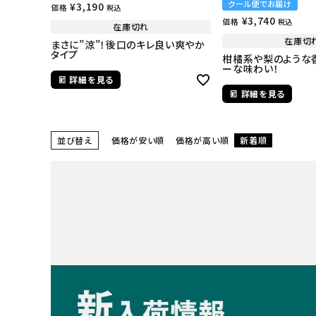
クール便でお届け
¥
3,190
価格
税込
¥
3,740
価格
税込
在庫切れ
在庫切
まさに”涼”！後口のキレ良い爽やか
タイプ
柑橘系や梨のような
ーな味わい！
詳細を見る
詳細を見る
並び替え
価格が安い順
価格が高い順
新着順