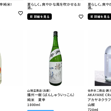
辛純米！
夏らしく。爽やかな風を吹かせるお
夏らしく。爽や
酒。
酒。
詳細を見る
詳細を見る
山陽盃酒造（兵庫）
佐多宗二商店（鹿
播州一献（ばんしゅういっこん）
AKAYANE CR
純米 夏辛
アカヤネクラフ
1800ml
山椒
720ml