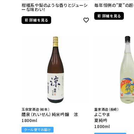
柑橘系や梨のような香りとジューシ
毎年恒例の”夏”の超
ーな味わい！
詳細を見る
詳細を見る
玉泉堂酒造（岐阜）
重家酒造（長崎）
醴泉（れいせん）純米吟醸 涼
よこやま
1800ml
夏純吟
1800ml
クール便でお届け