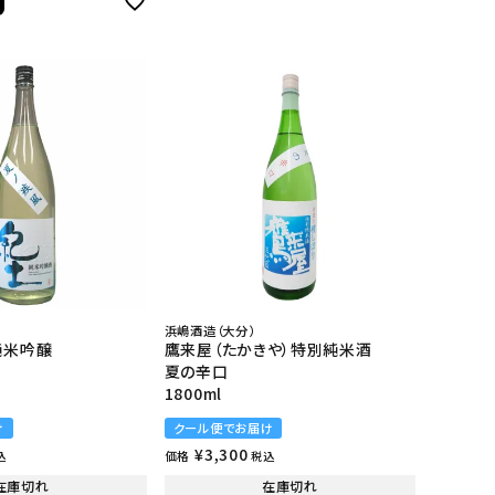
浜嶋酒造（大分）
）純米吟醸
鷹来屋（たかきや）特別純米酒
夏の辛口
1800ml
け
クール便でお届け
¥
3,300
価格
込
税込
在庫切れ
在庫切れ