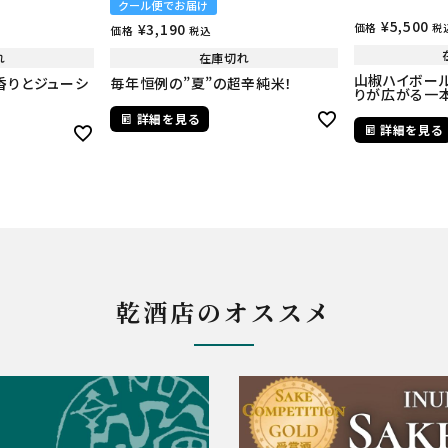
クール便でお届け
¥
5,500
¥
3,190
価格
税
価格
税込
れ
在庫切れ
山椒ハイボー
香りとジューシ
毎年恒例の”夏”の超辛純米！
りが広がる一
詳細を見る
詳細を見る
乾酒店のオススメ