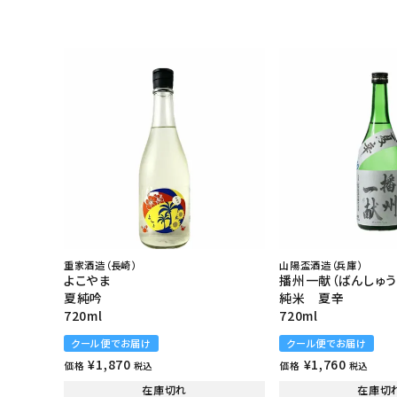
重家酒造（長崎）
山陽盃酒造（兵庫）
よこやま
播州一献（ばんしゅう
夏純吟
純米 夏辛
720ml
720ml
クール便でお届け
クール便でお届け
¥
1,870
¥
1,760
価格
価格
税込
税込
在庫切れ
在庫切