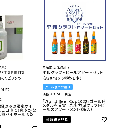
児島）
平和酒造（和歌山）
AFT SPIRITS
平和クラフトビールアソートセット
トスピリッツ
（330ml x 6種各１本）
クール便でお届け
箱付き）
¥
3,501
価格
税込
込
「World Beer Cup2022」ゴールド
メダルを受賞した実力派クラフトビ
店頭のみの限定サイ
ールのアソートメント（箱入）
をご自宅で！爽やかな
山椒ハイボールで乾
詳細を見る