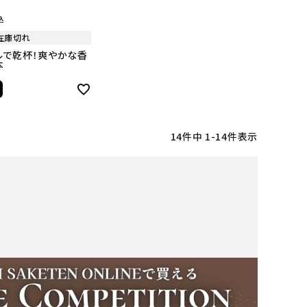
込
在庫切れ
ルで乾杯！爽やかな香
本
14
件中
1
-
14
件表示