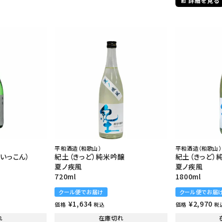
詳細を見る
平和酒造（和歌山）
平和酒造（和歌山）
いっこん）
紀土（きっど）純米吟醸
紀土（きっど
夏ノ疾風
夏ノ疾風
720ml
1800ml
クール便でお届け
クール便でお届
¥
1,634
¥
2,970
価格
価格
税込
税
れ
在庫切れ