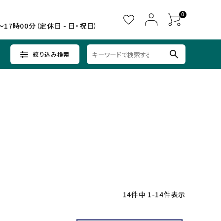
0
～17時00分（定休日 - 日・祝日）
search
絞り込み検索
ウイスキー
ウイスキー
辛口×すっきり
女子会に
中部
クラフトビールセット
ノンアルコール
九州
14
件中
1
-
14
件表示