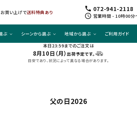
072-941-2118
call
以上お買い上げで
送料特典あり
schedule
営業時間 - 10時00分
選ぶ
シーンから選ぶ
地域から選ぶ
ご利用ガイド
本日23:59までのご注文は
8月10日（月）
出荷予定です。
ジューシー
方と
スピリッツ
スピリッツ
旨口×ジューシー
晩酌酒として
関東
目安であり、状況によって異なる場合があります。
すっきり
合わせて
ノンアルコール
クラフトビールセット
四国
父の日2026