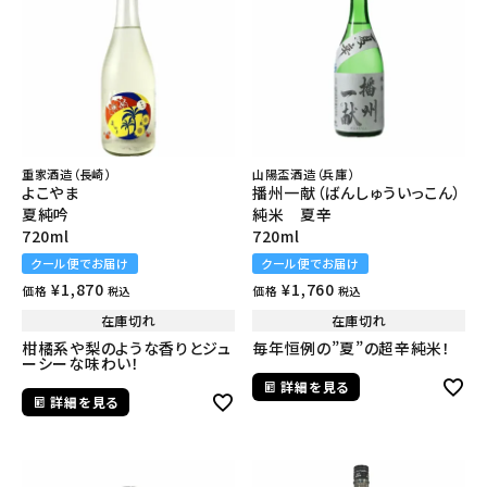
重家酒造（長崎）
山陽盃酒造（兵庫）
よこやま
播州一献（ばんしゅういっこん）
夏純吟
純米 夏辛
720ml
720ml
クール便でお届け
クール便でお届け
¥
1,870
¥
1,760
価格
価格
税込
税込
在庫切れ
在庫切れ
柑橘系や梨のような香りとジュ
毎年恒例の”夏”の超辛純米！
ーシーな味わい！
詳細を見る
詳細を見る