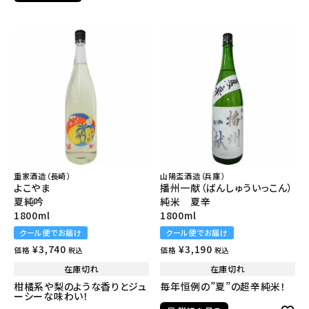
重家酒造（長崎）
山陽盃酒造（兵庫）
よこやま
播州一献（ばんしゅういっこん）
夏純吟
純米 夏辛
1800ml
1800ml
クール便でお届け
クール便でお届け
¥
3,740
¥
3,190
価格
価格
税込
税込
在庫切れ
在庫切れ
柑橘系や梨のような香りとジュ
毎年恒例の”夏”の超辛純米！
ーシーな味わい！