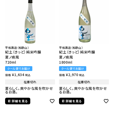
平和酒造（和歌山）
平和酒造（和歌山）
紀土（きっど）純米吟醸
紀土（きっど）純米吟醸
夏ノ疾風
夏ノ疾風
720ml
1800ml
クール便でお届け
クール便でお届け
¥
1,634
¥
2,970
価格
価格
税込
税込
在庫切れ
在庫切れ
夏らしく。爽やかな風を吹かせ
夏らしく。爽やかな風を吹かせ
るお酒。
るお酒。
詳細を見る
詳細を見る