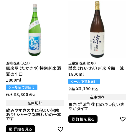
浜嶋酒造（大分）
玉泉堂酒造（岐阜）
鷹来屋（たかきや）特別純米酒
醴泉（れいせん）純米吟醸 涼
夏の辛口
1800ml
1800ml
クール便でお届け
クール便でお届け
¥
3,190
価格
税込
¥
3,300
価格
税込
在庫切れ
在庫切れ
まさに”涼”！後口のキレ良い爽
やかタイプ
飲みやすさの中に程よい旨味
あり！シャープな味わいの一本
です
詳細を見る
詳細を見る