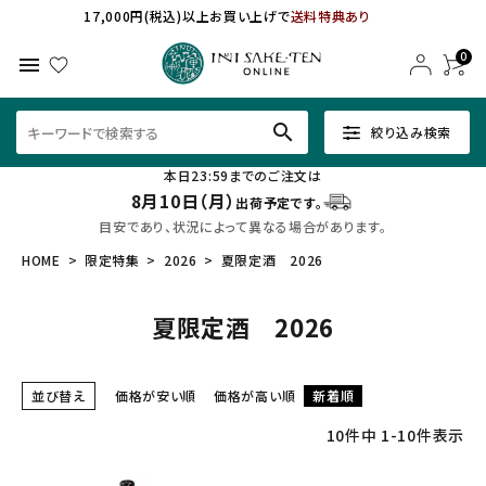
17,000円(税込)以上お買い上げで
送料特典あり
0
menu
search
絞り込み検索
本日23:59までのご注文は
8月10日（月）
出荷予定です。
目安であり、状況によって異なる場合があります。
HOME
限定特集
2026
夏限定酒 2026
夏限定酒 2026
並び替え
価格が安い順
価格が高い順
新着順
10
件中
1
-
10
件表示